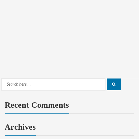
Search
Search
for:
Recent Comments
Archives