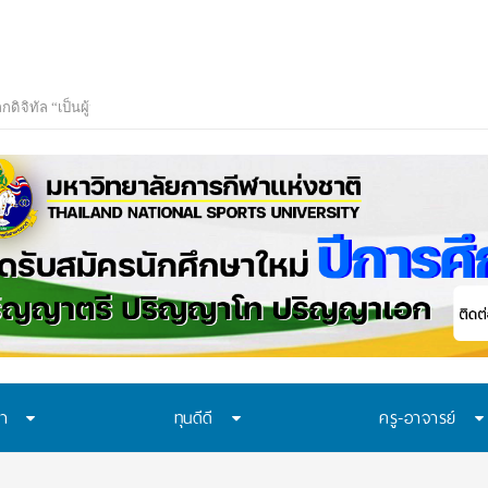
ษา
ทุนดีดี
ครู-อาจารย์