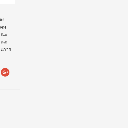
ะลง
ราคม
-คณะ
-คณะ
ละการ