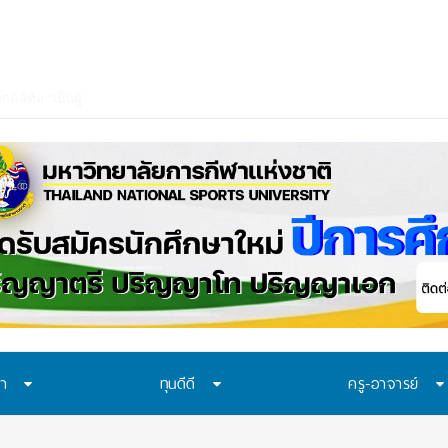
ษา
ทุนดีดี
ครู-อาจารย์