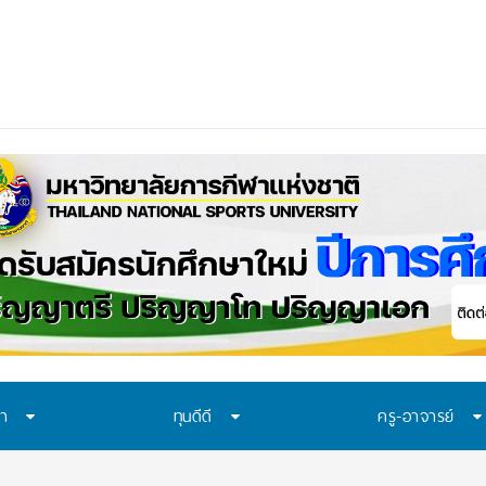
ษา
ทุนดีดี
ครู-อาจารย์