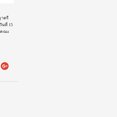
ญาตรี
นที่ 15
 -คณะ
ี