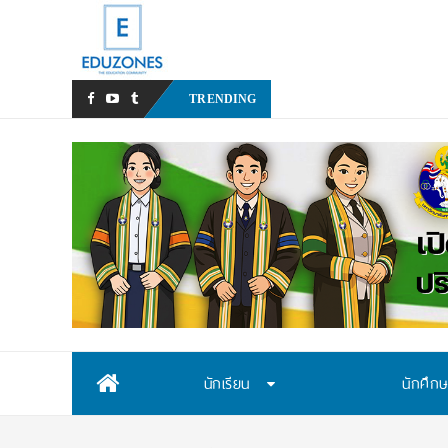
สสวท. เปิดรับสม
_
TRENDING
Skip
นักเรียน
นักศึก
to
content