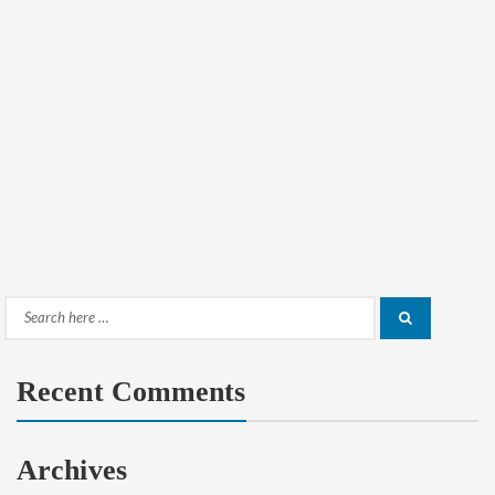
Search
Search
for:
Recent Comments
Archives