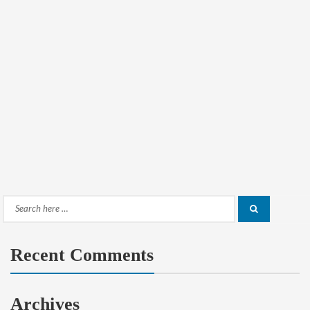
Search
Search
for:
Recent Comments
Archives