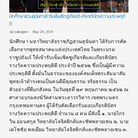
นักศึกษาสวนสุนันทาเข้ารับเข็มเชิดชูเกียรติ-เกียรติบัตรความประพฤติ
ดี
tui sakrapee
May 29, 2019
นักศึกษา มหาวิทยาลัยราชภัฏสวนสุนันทา ได้รับการคัด
เลือกจากพุทธสมาคมแห่งประเทศไทย ในพระบรม
ราชูปถัมภ์ ให้เข้ารับเข็มเชิดชูเกียรติและเกียรติบัตร
รางวัลความประพฤติดี ประจำปี ๒๕๖๒ ซึ่งเป็นผู้มีความ
ประพฤติดี ตั้งมั่นในธรรมะขององค์สมเด็จพระสัมมาสัม
พุทธเจ้าดำรงตนเป็นคนดีมีคุณธรรม จริยธรรม เป็น
ตัวอย่างที่ดีแก่สังคม ในวันพุธที่ ๒๙ พฤษภาคม ๒๕๖๒ ณ
ศาลาอบรมสงฆ์วัดสามพระยาวรวิหาร เขตพระนคร
กรุงเทพมหานคร ผู้ได้รับคัดเลือกรับมอบเกียรติบัตร
รางวัลความประพฤติดี จำนวน ๔ คน มีดังนี้ ๑. นายไกร
วิน อ่อนสกุล วิทยาลัยโลจิสติกส์และซัพพลายเชน ๒. นาย
เดโชชัย พลเยี่ยม วิทยาลัยโลจิสติกส์และซัพพลายเชน ๓.
…