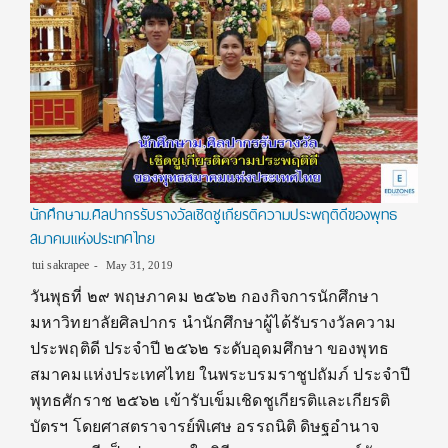
นักศึกษาม.ศิลปากรรับรางวัลเชิดชูเกียรติความประพฤติดีของพุทธ
สมาคมแห่งประเทศไทย
tui sakrapee
May 31, 2019
วันพุธที่ ๒๙ พฤษภาคม ๒๕๖๒ กองกิจการนักศึกษา
มหาวิทยาลัยศิลปากร นำนักศึกษาผู้ได้รับรางวัลความ
ประพฤติดี ประจำปี ๒๕๖๒ ระดับอุดมศึกษา ของพุทธ
สมาคมแห่งประเทศไทย ในพระบรมราชูปถัมภ์ ประจำปี
พุทธศักราช ๒๕๖๒ เข้ารับเข็มเชิดชูเกียรติและเกียรติ
บัตรฯ โดยศาสตราจารย์พิเศษ อรรถนิติ ดิษฐอำนาจ