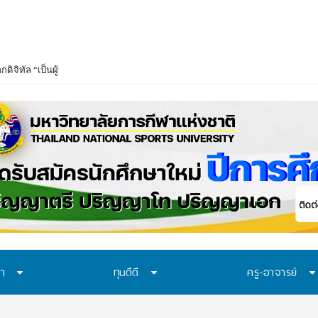
ษา
ทุนดีดี
ครู-อาจารย์