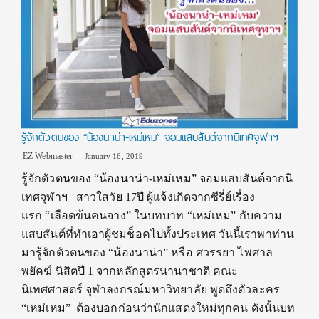
รู้จักตัวตนของ “น้องนาน่า-เหม่เหม” จอมแสบสันต์จากนิเทศจุฬาฯ
EZ Webmaster
January 16, 2019
รู้จักตัวตนของ “น้องนาน่า-เหม่เหม” จอมแสบสันต์จากนิ
เทศจุฬาฯ สาวใสวัย 17ปี ผู้แจ้งเกิดจากซีรี่ย์เรื่อง
แรก “เลือดข้นคนจาง” ในบทบาท “เหม่เหม” กับความ
แสบสันต์ที่ทำเอาผู้ชมช็อคไปทั้งประเทศ วันนี้เราพาท่าน
มารู้จักตัวตนของ “น้องนาน่า” หรือ ศวรรยา ไพศาล
พยัคฆ์ นิสิตปี 1 จากหลักสูตรนานาชาติ คณะ
นิเทศศาสตร์ จุฬาลงกรณ์มหาวิทยาลัย พูดถึงตัวละคร
“เหม่เหม” ต้องบอกก่อนว่านักแสดงใหม่ทุกคน ดังนั้นบท