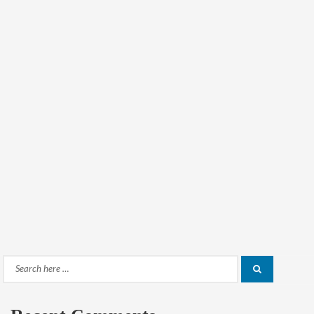
Search
Search
for: