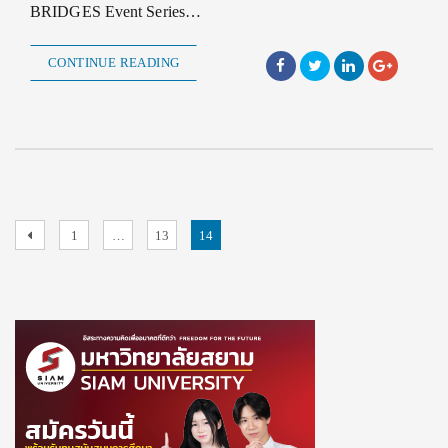
BRIDGES Event Series…
CONTINUE READING
Posts
Previous
Page
Page
Page
1
…
13
14
page
pagination