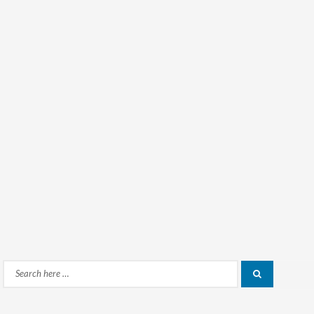
Search
Search
for: