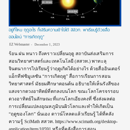
อยู่ที่ไหน ฤดูอะไร ก็เสริมความเข้าใจได้ สสวท. พาเรียนรู้ด้วยสื่อ
ออนไลน์ “การเกิดฤดู”
EZ Webmaster
December 1, 2023
ร้อน ฝน หนาว ถึงคราวเปลี่ยนฤดู สถาบันส่งเสริมการ
สอนวิทยาศาสตร์และเทคโนโลยี (สสวท.) พาทะลุ
จินตนาการไปเรียนรู้ว่าฤดูเกิดได้อย่างไร ด้วยสื่ออินเตอร์
แอ็กทีฟซิมูเลชัน “การเกิดฤดู” สื่อการเรียนการสอน
วิทยาศาสตร์ มัธยมศึกษาตอนต้น อธิบายให้เห็นรังสีของ
แสงจากดวงอาทิตย์ที่ตกลงบนโลก ขณะโลกโครจรรอบ
ดวงอาทิตย์ในลักษณะที่แกนโลกเอียงคงที่ ซึ่งส่งผลต่อ
การเปลี่ยนแปลงอุณหภูมิบนผิวโลกและทำให้เกิดเป็น
“ฤดูของโลก” นั่นเอง ดาวน์โหลดแล้วเรียนรู้ ได้ที่คลัง
ความรู้ SciMath สสวท. https://www.scimath.org/desktop-
application/item/10591 หรือที่คลังสื่อการสอน