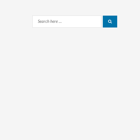
Search
Search
for: