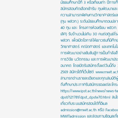
มัธยมศึกษาปีที่ 3 หรือเทียบเท่า ปีการ
สมัครสอบคัดเลือกเข้ารับ ทุนพัฒนาและส่
ความสามารถพิเศษทางวิทยาศาสตร์และ
(ทุน พสวท.) ระดับมัธยมศึกษาตอนปล
40 ทุน และ โครงการห้องเรียน พสวท. (
เลิศ) รับจำนวนไม่เกิน 30 คนต่อศูนย์โร
พสวท. เพื่อเปิดโอกาสให้เยาวชนที่มีศั
วิทยาศาสตร์ คณิตศาสตร์ และเทคโนโลย
การพัฒนาอย่างเข้มข้นสู่การเป็นกำลัง
การวิจัย นวัตกรรม และการพัฒนาปร
อนาคต โดยเปิดรับสมัครตั้งแต่วันนี้ถึง
2569 สมัครได้ที่เว็บไซต์ www.mwit.ac.
สามารถอ่านรายละเอียดและคุณสมบัติผ
ถึงศึกษาประกาศรับสมัครของแต่ละโครงก
https://www.ipst.ac.th/news/news-t
dpst/121781/dpst_dpste70.html สน
เกี่ยวกับระบบสมัครสอบได้ที่อีเมล
admission@mwit.ac.th หรือ Facebo
MWITadmission และสอบถามข้อมูลเกี่