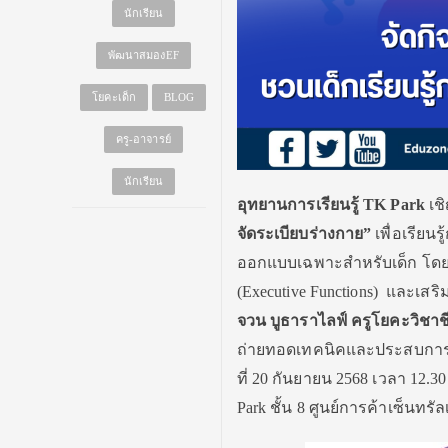
นักเรียน
พัฒนาสมองEF
โยคะเด็ก
BLOG
ครู-อาจารย์
นักเรียน
อุทยานการเรียนรู้
TK Park
เชิ
จัดระเบียบร่างกาย”
เพื่อเรีย
ออกแบบเฉพาะสำหรับเด็ก โดย
(Executive Functions) และเสร
จวน บูธาราไลฟ์ ครูโยคะวิชา
ถ่ายทอดเทคนิคและประสบการณ
ที่ 20 กันยายน 2568 เวลา 12.30 
Park ชั้น 8 ศูนย์การค้าเซ็นทรัลเ