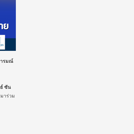
อารมณ์
ธ์ ซัน
ะมาร่วม