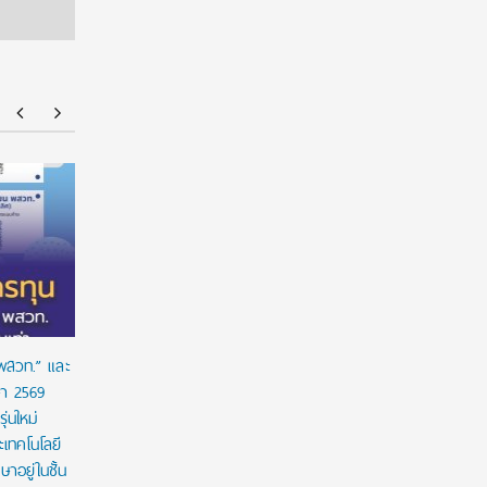
ร่วมป้องกัน “ภัยเงียบ” ในเด็กไทย: ดานอน
“อนาคตของล
ประเทศไทย ร่วมกับภาครัฐ เพื่อรณรงค์ป้องกันและ
!!! เปิดมุ
ขยายการเข้าถึงการคัดกรองโลหิตจางจากการขาด
จีน
ธาตุเหล็กในเด็ก
 พสวท.” และ
ษา 2569
่นใหม่
เทคโนโลยี
ษาอยู่ในชั้น