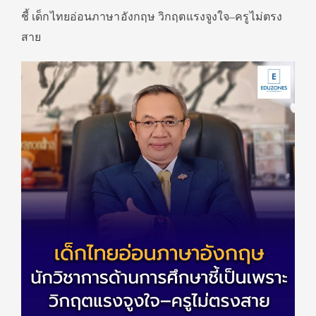
ชี้ เด็กไทยอ่อนภาษาอังกฤษ วิกฤตแรงจูงใจ–ครูไม่ตรง
สาย