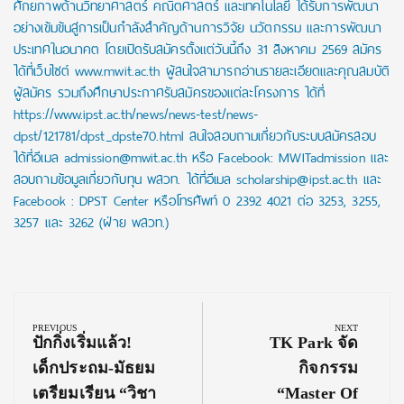
ศักยภาพด้านวิทยาศาสตร์ คณิตศาสตร์ และเทคโนโลยี ได้รับการพัฒนา
อย่างเข้มข้นสู่การเป็นกำลังสำคัญด้านการวิจัย นวัตกรรม และการพัฒนา
ประเทศในอนาคต โดยเปิดรับสมัครตั้งแต่วันนี้ถึง 31 สิงหาคม 2569 สมัคร
ได้ที่เว็บไซต์ www.mwit.ac.th ผู้สนใจสามารถอ่านรายละเอียดและคุณสมบัติ
ผู้สมัคร รวมถึงศึกษาประกาศรับสมัครของแต่ละโครงการ ได้ที่
https://www.ipst.ac.th/news/news-test/news-
dpst/121781/dpst_dpste70.html สนใจสอบถามเกี่ยวกับระบบสมัครสอบ
ได้ที่อีเมล admission@mwit.ac.th หรือ Facebook: MWITadmission และ
สอบถามข้อมูลเกี่ยวกับทุน พสวท. ได้ที่อีเมล scholarship@ipst.ac.th และ
Facebook : DPST Center หรือโทรศัพท์ 0 2392 4021 ต่อ 3253, 3255,
3257 และ 3262 (ฝ่าย พสวท.)
Post
navigation
PREVIOUS
NEXT
Previous
Next
ปักกิ่งเริ่มแล้ว!
TK Park จัด
Post:
Post:
เด็กประถม-มัธยม
กิจกรรม
เตรียมเรียน “วิชา
“Master Of