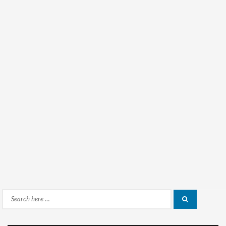
Search
Search
for: