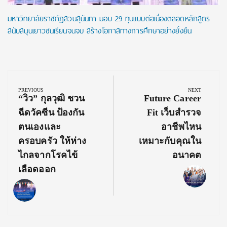
มหาวิทยาลัยราชภัฏสวนสุนันทา มอบ 29 ทุนแบบต่อเนื่องตลอดหลักสูตร
สนับสนุนเยาวชนเรียนจนจบ สร้างโอกาสทางการศึกษาอย่างยั่งยืน
Post
navigation
PREVIOUS
NEXT
Previous
Next
“วิว” กุลวุฒิ ชวน
Future Career
Post:
Post:
ฉีดวัคซีน ป้องกัน
Fit เว็บสำรวจ
ตนเองและ
อาชีพไหน
ครอบครัว ให้ห่าง
เหมาะกับคุณใน
ไกลจากโรคไข้
อนาคต
เลือดออก