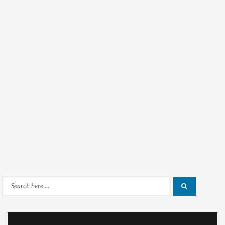
Search
Search
for: