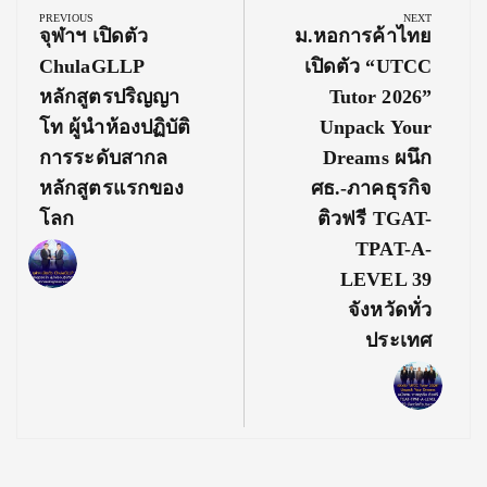
navigation
PREVIOUS
NEXT
Previous
Next
จุฬาฯ เปิดตัว
ม.หอการค้าไทย
Post:
Post:
ChulaGLLP
เปิดตัว “UTCC
หลักสูตรปริญญา
Tutor 2026”
โท ผู้นำห้องปฏิบัติ
Unpack Your
การระดับสากล
Dreams ผนึก
หลักสูตรแรกของ
ศธ.-ภาคธุรกิจ
โลก
ติวฟรี TGAT-
TPAT-A-
LEVEL 39
จังหวัดทั่ว
ประเทศ