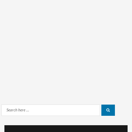
Search
Search
for: