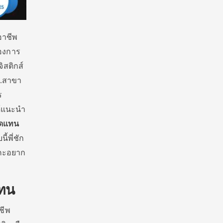
อาชีพ
้องการ
ิสติกส์
4.สาขา
ร
ด้แนะนำ
ทดแทน
้พี่ชัก
ะคะอยาก
แทน
ชีพ