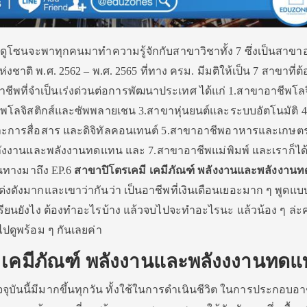
อ็ดดูโซนจะพาทุกคนมาทำความรู้จักกับสาขาวิชาทั้ง 7 ซึ่งเป็นสาขา
าติ พ.ศ. 2562 – พ.ศ. 2565 ที่ทาง ครม. มีมติให้เป็น 7 สาขาที่ต
พที่จำเป็นเร่งด่วนต่อการพัฒนาประเทศ ได้แก่ 1.สาขาอาชีพโลจ
ีพโลจิสติกส์และซัพพลายเชน 3.สาขาหุ่นยนต์และระบบอัตโนมัติ 
การสื่อสาร และดิจิทัลคอนเทนต์ 5.สาขาอาชีพอาหารและเกษต
พลังงานและพลังงานทดแทน และ 7.สาขาอาชีพแม่พิมพ์ และเราก็ไ
ินทางมาถึง EP.6
สาขาปิโตรเคมี เคมีภัณฑ์ พลังงานและพลังงาน
โด่งดังมากและเขาว่ากันว่า เป็นอาชีพที่เงินเดือนเยอะมาก ๆ พูดแบบนี
ี้เรียนยังไง ต้องทำอะไรบ้าง แล้วจบไปจะทำอะไรนะ แล้วน้อง ๆ ล่
่ไปดูพร้อม ๆ กันเลยค่า
 เคมีภัณฑ์ พลังงานและพลังงงานทด
ุบันนี้มีมากขึ้นทุกวัน ทั้งใช้ในการดำเนินชีวิต ในการประกอบอา