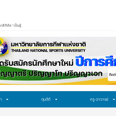
ษา
ทุนดีดี
ครู-อาจารย์