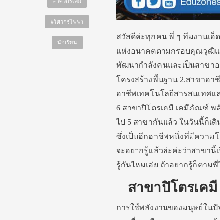
#วิศวกรเคมี
#วิศวกรไฟฟา
สวัสดีค่ะทุกคน พี่ ๆ ทีมงานเ
นักเรียน
แห่งอนาคตตามกรอบคุณวุฒิแห่งช
พัฒนากำลังคนและเป็นสาขาอาชี
โครงสร้างพื้นฐาน 2.สาขาอาช
อาชีพเทคโนโลยีสารสนเทศและ
6.สาขาปิโตรเคมี เคมีภัณฑ์ 
ไป 5 สาขากันแล้ว ในวันนี้ก็เด
ซึ่งเป็นอีกอาชีพหนึ่งที่มีความ
จะอยากรู้แล้วล่ะค่ะว่าสาขาน
รู้กันไหมเอ่ย ถ้าอยากรู้ก็ตามพี
สาขาปิโตรเคมี
การใช้พลังงานของมนุษย์ในปัจจ