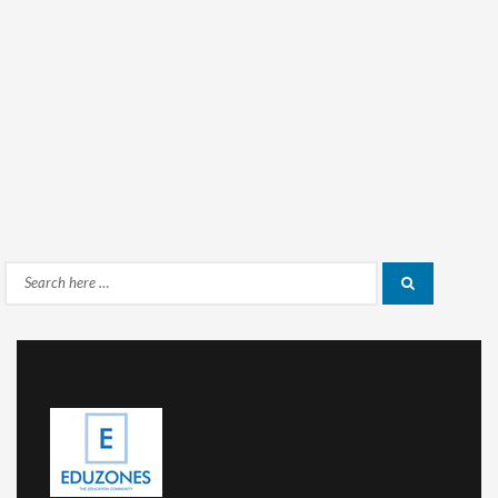
Search
Search
for: