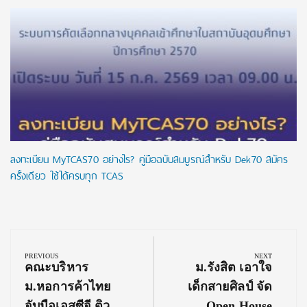
ลงทะเบียน MyTCAS70 อย่างไร? คู่มือฉบับสมบูรณ์สำหรับ Dek70 สมัคร
ครั้งเดียว ใช้ได้ครบทุก TCAS
Post
navigation
PREVIOUS
NEXT
Previous
Next
คณะบริหาร
ม.รังสิต เอาใจ
Post:
Post:
ม.หอการค้าไทย
เด็กสายศิลป์ จัด
จับมือเอสซีจี ติว
Open House