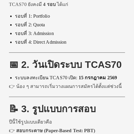
TCAS70 ยังคงมี
4 รอบ
ได้แก่
รอบที่ 1: Portfolio
รอบที่ 2: Quota
รอบที่ 3: Admission
รอบที่ 4: Direct Admission
📅 2. วันเปิดระบบ TCAS70
ระบบลงทะเบียน TCAS70 เปิด:
15 กรกฎาคม 2569
👉 น้อง ๆ สามารถเริ่มวางแผนการสมัครได้ตั้งแต่ช่วงนี้
📝 3. รูปแบบการสอบ
ปีนี้ใช้รูปแบบเดียวคือ
👉
สอบกระดาษ (Paper-Based Test: PBT)