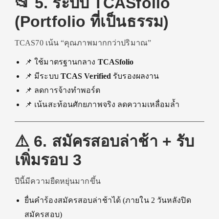
📂 5. ระบบ TCASfolio
(Portfolio ที่เป็นธรรม)
TCAS70 เน้น “คุณภาพมากกว่าปริมาณ”
📌 ใช้มาตรฐานกลาง
TCASfolio
📌 มีระบบ
TCAS Verified
รับรองผลงาน
📌 ลดการจ้างทำพอร์ต
📌 เน้นสะท้อนศักยภาพจริง ลดความเหลื่อมล้ำ
⚠️ 6. สมัครสอบล่าช้า + รับ
เพิ่มรอบ 3
ปีนี้มีความยืดหยุ่นมากขึ้น
ยื่นคำร้องสมัครสอบล่าช้าได้ (ภายใน 2 วันหลังปิด
สมัครสอบ)