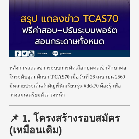
หลังการแถลงข่าวระบบการคัดเลือกบุคคลเข้าศึกษาต่อ
ในระดับอุดมศึกษา
TCAS70
เมื่อวันที่ 26 เมษายน 2569
มีหลายประเด็นสำคัญที่นักเรียนรุ่น #dek70 ต้องรู้ เพื่อ
วางแผนเตรียมตัวล่วงหน้า
📌 1. โครงสร้างรอบสมัคร
(เหมือนเดิม)