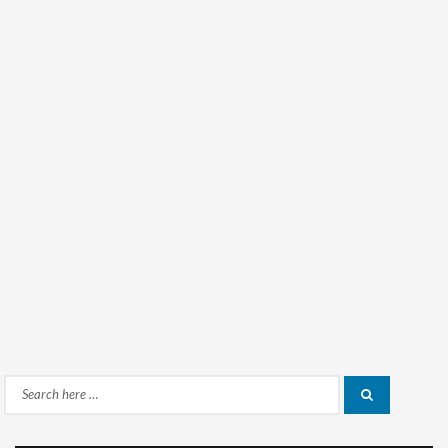
Search
Search
for: