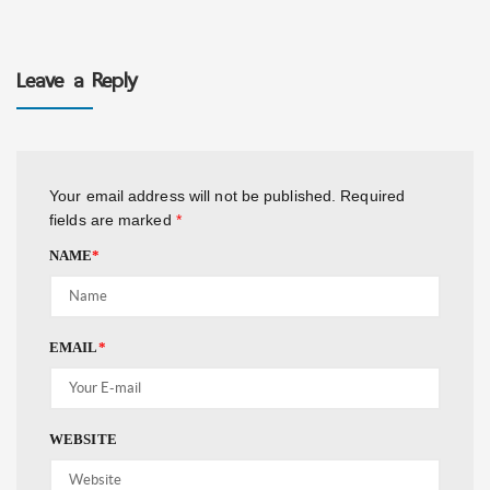
Leave a Reply
Your email address will not be published.
Required
fields are marked
*
NAME
*
EMAIL
*
WEBSITE