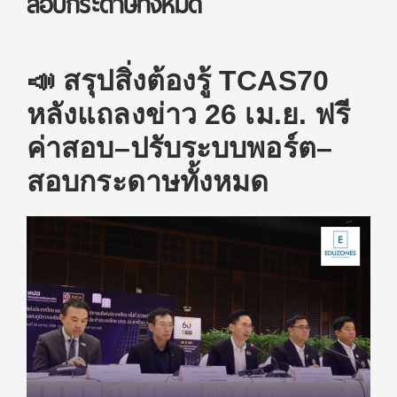
สอบกระดาษทั้งหมด
📣 สรุปสิ่งต้องรู้ TCAS70
หลังแถลงข่าว 26 เม.ย. ฟรี
ค่าสอบ–ปรับระบบพอร์ต–
สอบกระดาษทั้งหมด