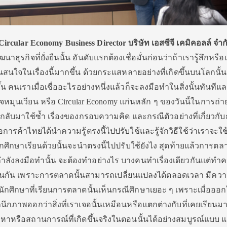
Circular Economy Business Director บริษัท เอสซีจี เคมิคอลล์ จำก
ุรกิจที่ยั่งยืนนั้น อันดับแรกต้องเชื่อมั่นก่อนว่าถ้าเรารู้สึกหรือเ
นสนใจในเรื่องนี้มากขึ้น ด้วยกระแสหลายอย่างที่เกิดขึ้นบนโลกนั้น
้น คนเราเมื่อเชื่ออะไรอย่างหนึ่งแล้วก็จะลงมือทำในสิ่งนั้นทันทีแ
หมุนเวียน หรือ Circular Economy แก่นหลัก ๆ ของวันนี้ในการถ่
กลับมาใช้ซ้ำ เรื่องของกรอบความคิด และกรณีตัวอย่างที่เกี่ยวกับธ
การค้าไทยได้นำความรู้ตรงนี้ไปปรับใช้และรู้จักวิธีใช้ว่าเราจะใช
ักศึกษาเรียนด้วยนั้นจะนำตรงนี้ไปปรับใช้ยังไง สุดท้ายแล้วการตลา
่าที่กำลังลงมือทำนั้น จะต้องทำอย่างไร บางคนทำเรื่องเดียวกันแต่ท
นกัน เพราะการตลาดนั้นสามารถเปลี่ยนแปลงได้ตลอดเวลา มีคว
นักศึกษาที่เรียนการตลาดนั้นเห็นกรณีศึกษาเยอะ ๆ เพราะเมื่อออ
กภาพออกว่าสิ่งที่เราเจอนั้นเหมือนหรือแตกต่างกับที่เคยเรียนม
าหรือสถานการณ์ที่เกิดขึ้นจริงในตอนนั้นได้อย่างสมบูรณ์แบบ แต