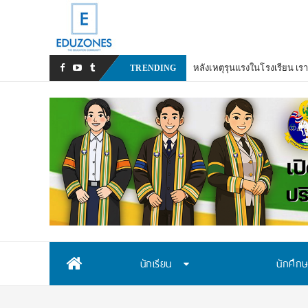
ร
_
TRENDING
Skip
นักเรียน
นักศึก
to
content