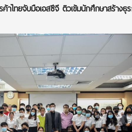
าไทยจับมือเอสซีจี ติวเข้มนักศึกษาสร้างธุร