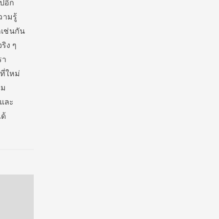
ไปอีก
ามรู้
กเช่นกัน
ริง ๆ
รา
ี่ใหม่
าม
้และ
ด้