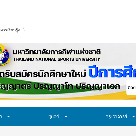
ษา
ทุนดีดี
ครู-อาจารย์