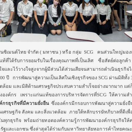
ูนซิเมนต์ไทย จำกัด ( มหาชน ) หรือ กลุ่ม SCG คนส่วนใหญ่มอง
ที่ได้รับการยอมรับในเรื่องคุณภาพที่เป็นเลิศ ซื่อสัตย์ต่อลูกค้
จและไว้วางใจสูงจากผู้มีส่วนได้ส่วนเสียจนสามารถดำเนินธุรกิจได
 ปี การพัฒนาสู่ความเป็นเลิศในเชิงธุรกิจของ SCG ผ่านมิติทั้ง 3
่งแวดล้อม และมิติด้านเศรษฐกิจประสบความสำเร็จอย่างมากมาก แต่ก็
ุดขององค์กร เพราะแก่นแท้ของการบริหารจัดการที่SCG ให้ความส
์กรธุรกิจที่มีความยั่งยืน
ซึ่งองค์กรมีกรอบการพัฒนาสู่ความยั่งยืนท
ศรษฐกิจ สังคม และสิ่งแวดล้อม ภายใต้หลักบรรษัทภิบาลที่ดีเพื่อ
ในทุกธุรกิจ พร้อมถ่ายทอดองค์ความรู้การพัฒนาองค์กรธุรกิจให
ภาครัฐและเอกชน ซึ่งล่าสุดได้ร่วมกับมหาวิทยาลัยหอการค้าไทยคณ