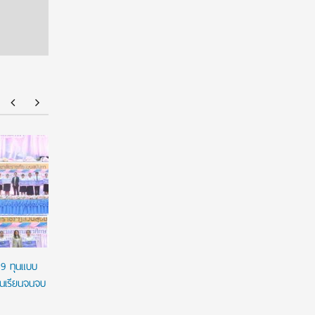
มฟล. ประกาศ TCAS70 รอบ Portfolio รับเฉพาะ
ยศชนัน เค
แฟ้มสะสมผลงานผ่านระบบ TCASFolio ตาม
ผูกมัด ใช้
แนวทาง ทปอ.
เวลาใช้ทุน
29 ทุนแบบ
ชนเรียนจนจบ