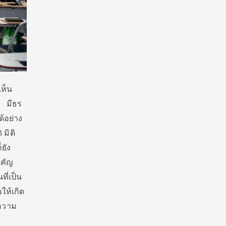
เห็น
า มีธร
้อย่าง
 มิติ
ยัง
ำคัญ
ี่เป็น
ให้เกิด
้ความ
ะ