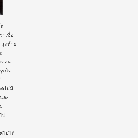
ัด
ราเชื่อ
 สุดท้าย
ละ
ายทอด
ุรกิจ
้
ดไม่มี
ำคนละ
าม
กไป
า
่ไม่ได้