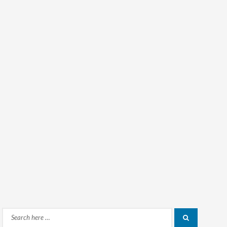
Search
Search