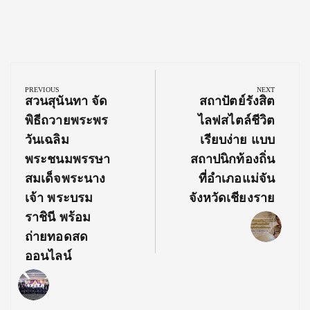
Post
navigation
PREVIOUS
NEXT
Previous
Next
สวนสุนันทา จัด
สถาปัตย์รังสิต
Post:
Post:
พิธีถวายพระพร
ไลฟสไตล์ชีวิต
วันเฉลิม
เรียบง่าย แบบ
พระชนมพรรษา
สถาปนิกท้องถิ่น
สมเด็จพระนาง
ที่อำเภอแม่จัน
เจ้า พระบรม
จังหวัดเชียงราย
ราชินี พร้อม
ถ่ายทอดสด
ออนไลน์