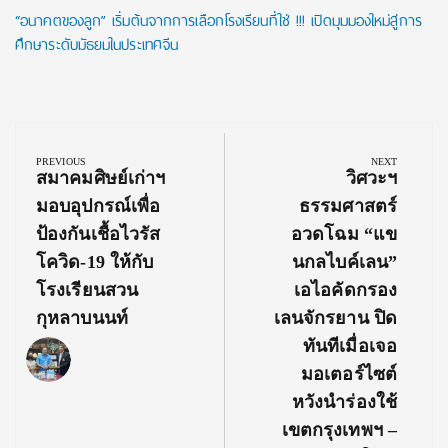
“อนาคตของลูก” เริ่มต้นจากการเลือกโรงเรียนที่ใช่ !!! เปิดมุมมองใหม่สู่การ
ศึกษาระดับมัธยมในประเทศจีน
Post
navigation
PREVIOUS
NEXT
Previous
Next
สมาคมศิษย์เก่าฯ
วิศวะฯ
Post:
Post:
มอบอุปกรณ์เพื่อ
ธรรมศาสตร์
ป้องกันเชื้อไวรัส
อวดโฉม “แข
โควิด-19 ให้กับ
นกลไบค์เลน”
โรงเรียนสวน
เอไอคัดกรอง
กุหลาบนนท์
เลนจักรยาน ปิด
ทันทีเมื่อเจอ
มอเตอร์ไซต์
หวังนำร่องใช้
เขตกรุงเทพฯ –