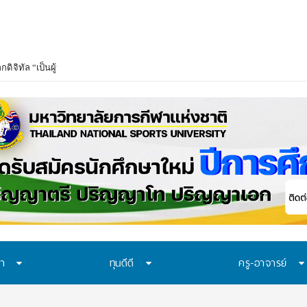
ษา
ทุนดีดี
ครู-อาจารย์