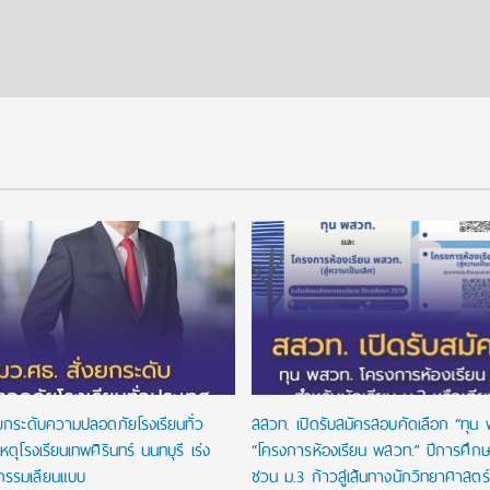
งยกระดับความปลอดภัยโรงเรียนทั่ว
สสวท. เปิดรับสมัครสอบคัดเลือก “ทุน
หตุโรงเรียนเทพศิรินทร์ นนทบุรี เร่ง
“โครงการห้องเรียน พสวท.” ปีการศึก
กรรมเลียนแบบ
ชวน ม.3 ก้าวสู่เส้นทางนักวิทยาศาสตร์รุ