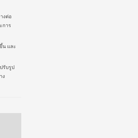
่างต่อ
ละการ
ึ้น และ
ปรับรูป
่าง