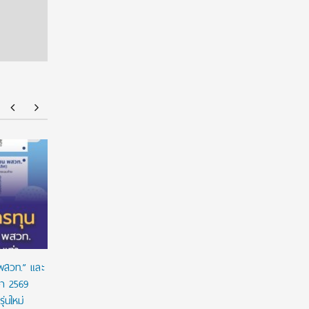
ร่วมป้องกัน “ภัยเงียบ” ในเด็กไทย: ดานอน
“อนาคตของล
ประเทศไทย ร่วมกับภาครัฐ เพื่อรณรงค์ป้องกันและ
!!! เปิดมุ
ขยายการเข้าถึงการคัดกรองโลหิตจางจากการขาด
จีน
ธาตุเหล็กในเด็ก
 พสวท.” และ
ษา 2569
่นใหม่