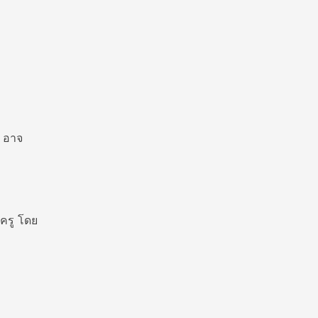
ง อาจ
ครู โดย