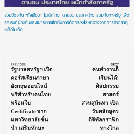
ร่วมป้องกัน “ภัยเงียบ” ในเด็กไทย: ดานอน ประเทศไทย ร่วมกับภาครัฐ เพื่อ
รณรงค์ป้องกันและขยายการเข้าถึงการคัดกรองโลหิตจางจากการขาดธาตุ
เหล็กในเด็ก
Post
navigation
PREVIOUS
NEXT
Previous
Next
รัฐบาลสหรัฐฯ เปิด
คนทำงานก็
Post:
Post:
คอร์สเรียนภาษา
เรียนได้!
อังกฤษออนไลน์
ศิลปกรรม
ฟรีสำหรับคนไทย
ศาสตร์
พร้อมใบ
สวนสุนันทา เปิด
Certificate จาก
รับหลักสูตร
มหาวิทยาลัยชั้น
ดิจิทัลกราฟิก
นำ เสริมทักษะ
ทางไกล