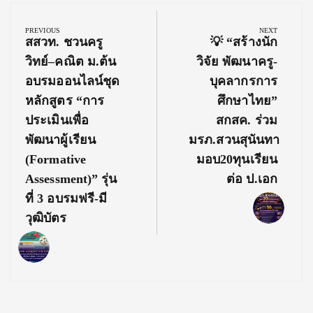
Post
navigation
PREVIOUS
NEXT
Previous
Next
สสวท. ชวนครู
💡 “สร้างนัก
Post:
Post:
วิทย์–คณิต ม.ต้น
วิจัย พัฒนาครู-
อบรมออนไลน์ชุด
บุคลากรการ
หลักสูตร “การ
ศึกษาไทย”
ประเมินเพื่อ
สกสค. ร่วม
พัฒนาผู้เรียน
มรภ.สวนสุนันทา
(Formative
มอบ20ทุนเรียน
Assessment)” รุ่น
ต่อ ป.เอก
ที่ 3 อบรมฟรี-มี
วุฒิบัตร