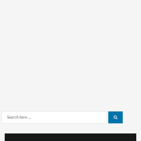
Search
Search
for: