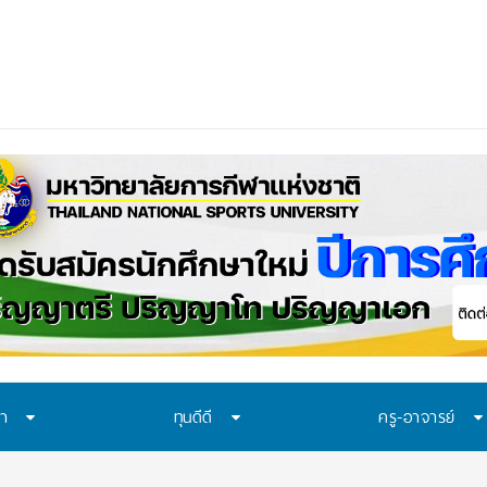
าควรเรียนรู้อะไร?
_
ษา
ทุนดีดี
ครู-อาจารย์