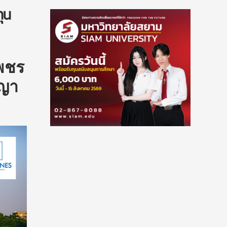
ุน
พชร
ญญา