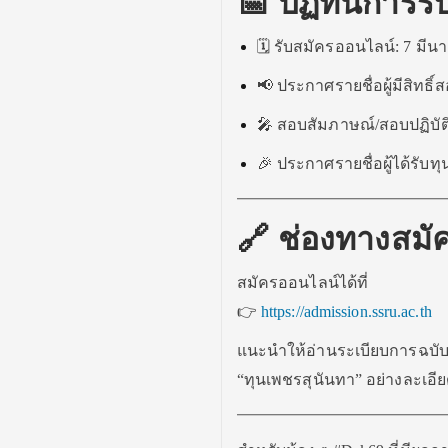
📅 ปฏิทินการร
🗓 รับสมัครออนไลน์: 7 มีน
📢 ประกาศรายชื่อผู้มีสิทธิ
🎤 สอบสัมภาษณ์/สอบปฏิบัต
🎉 ประกาศรายชื่อผู้ได้รับท
🔗 ช่องทางสมั
สมัครออนไลน์ได้ที่
👉
https://admission.ssru.ac.th
แนะนำให้อ่านระเบียบการฉบั
“ทุนเพชรสุนันทา” อย่างละเอี