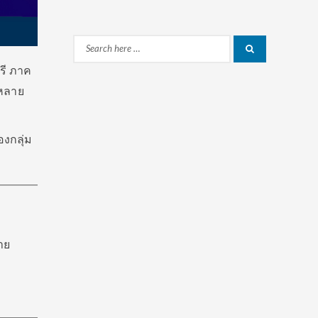
Search
Search
รี ภาค
for:
มหลาย
องกลุ่ม
าย