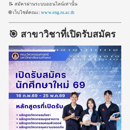
📝 สมัครผ่านระบบออนไลน์เท่านั้น
🌐 เว็บไซต์คณะ:
www.eng.ru.ac.th
🎯 สาขาวิชาที่เปิดรับสมัคร