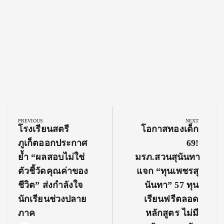
Post
navigation
PREVIOUS
NEXT
Previous
Next
โรงเรียนสตรี
โอกาสทองเด็ก
Post:
Post:
ภูเก็ตออกประกาศ
69!
ย้ำ “ผลสอบไม่ใช่
มรภ.สวนสุนันทา
ตัวชี้วัดคุณค่าของ
แจก “ทุนเพชรสุ
ชีวิต” ส่งกำลังใจ
นันทา” 57 ทุน
นักเรียนช่วงปลาย
เรียนฟรีตลอด
ภาค
หลักสูตร ไม่มี