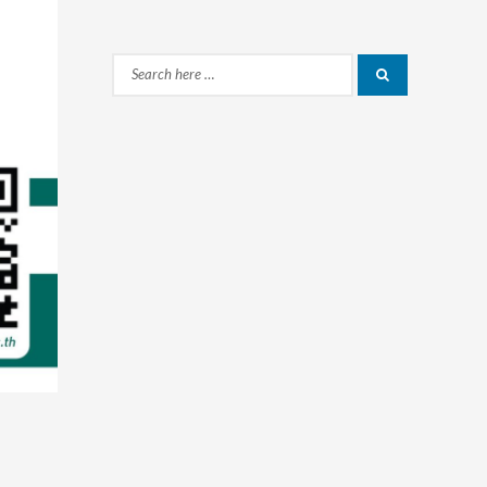
Search
Search
for: