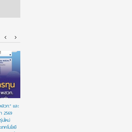
ร่วมป้องกัน “ภัยเงียบ” ในเด็กไทย: ดานอน
“อนาคตของล
ประเทศไทย ร่วมกับภาครัฐ เพื่อรณรงค์ป้องกันและ
!!! เปิดมุ
ขยายการเข้าถึงการคัดกรองโลหิตจางจากการขาด
จีน
ธาตุเหล็กในเด็ก
 พสวท.” และ
ษา 2569
่นใหม่
เทคโนโลยี