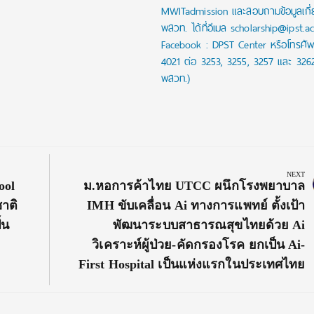
MWITadmission และสอบถามข้อมูลเกี่
พสวท. ได้ที่อีเมล scholarship@ipst.a
Facebook : DPST Center หรือโทรศัพ
4021 ต่อ 3253, 3255, 3257 และ 326
พสวท.)
NEXT
Next
ool
ม.หอการค้าไทย UTCC ผนึกโรงพยาบาล
Post:
าติ
IMH ขับเคลื่อน Ai ทางการแพทย์ ตั้งเป้า
้น
พัฒนาระบบสาธารณสุขไทยด้วย Ai
วิเคราะห์ผู้ป่วย-คัดกรองโรค ยกเป็น Ai-
First Hospital เป็นแห่งแรกในประเทศไทย