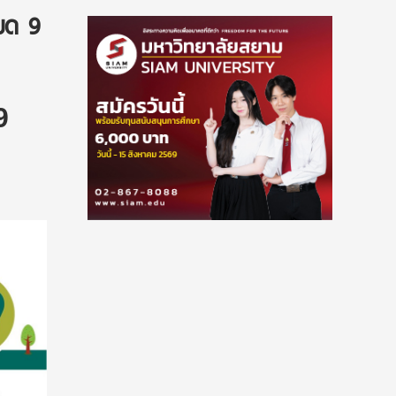
มด 9
9