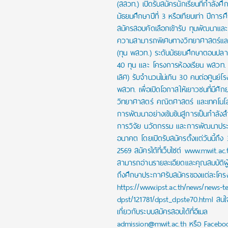
(สสวท.) เปิดรับสมัครนักเรียนที่กำลังศึก
มัธยมศึกษาปีที่ 3 หรือเทียบเท่า ปีการ
สมัครสอบคัดเลือกเข้ารับ ทุนพัฒนาและส่
ความสามารถพิเศษทางวิทยาศาสตร์และ
(ทุน พสวท.) ระดับมัธยมศึกษาตอนปล
40 ทุน และ โครงการห้องเรียน พสวท. (
เลิศ) รับจำนวนไม่เกิน 30 คนต่อศูนย์โร
พสวท. เพื่อเปิดโอกาสให้เยาวชนที่มีศั
วิทยาศาสตร์ คณิตศาสตร์ และเทคโนโลย
การพัฒนาอย่างเข้มข้นสู่การเป็นกำลัง
การวิจัย นวัตกรรม และการพัฒนาปร
อนาคต โดยเปิดรับสมัครตั้งแต่วันนี้ถึง
2569 สมัครได้ที่เว็บไซต์ www.mwit.ac.
สามารถอ่านรายละเอียดและคุณสมบัติผ
ถึงศึกษาประกาศรับสมัครของแต่ละโครงก
https://www.ipst.ac.th/news/news-t
dpst/121781/dpst_dpste70.html สน
เกี่ยวกับระบบสมัครสอบได้ที่อีเมล
admission@mwit.ac.th หรือ Facebo