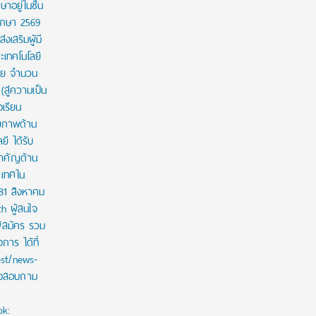
ษาอยู่ในชั้น
ศึกษา 2569
งเสริมผู้มี
เทคโนโลยี
าย จำนวน
สู่ความเป็น
งเรียน
กยภาพด้าน
ี ได้รับ
สำคัญด้าน
ะเทศใน
 31 สิงหาคม
th ผู้สนใจ
ู้สมัคร รวม
าร ได้ที่
est/news-
ใจสอบถาม
ok: