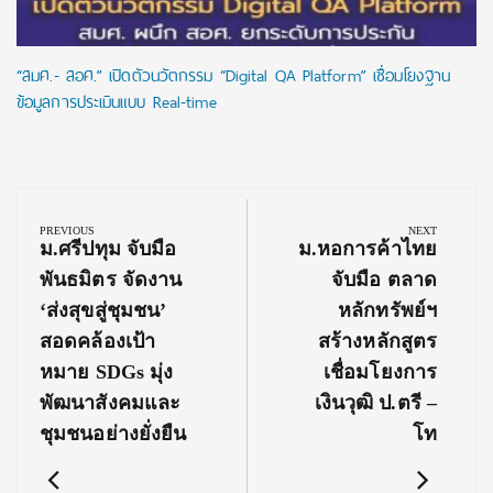
“สมศ.- สอศ.” เปิดตัวนวัตกรรม “Digital QA Platform” เชื่อมโยงฐาน
ข้อมูลการประเมินแบบ Real-time
Post
navigation
PREVIOUS
NEXT
Previous
Next
ม.ศรีปทุม จับมือ
ม.หอการค้าไทย
Post:
Post:
พันธมิตร จัดงาน
จับมือ ตลาด
‘ส่งสุขสู่ชุมชน’
หลักทรัพย์ฯ
สอดคล้องเป้า
สร้างหลักสูตร
หมาย SDGs มุ่ง
เชื่อมโยงการ
พัฒนาสังคมและ
เงินวุฒิ ป.ตรี –
ชุมชนอย่างยั่งยืน
โท