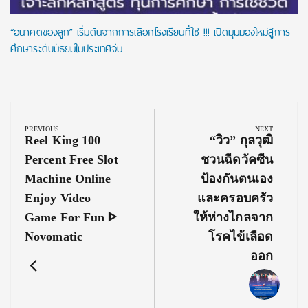
“อนาคตของลูก” เริ่มต้นจากการเลือกโรงเรียนที่ใช่ !!! เปิดมุมมองใหม่สู่การ
ศึกษาระดับมัธยมในประเทศจีน
Post
navigation
PREVIOUS
NEXT
Previous
Next
Reel King 100
“วิว” กุลวุฒิ
Post:
Post:
Percent Free Slot
ชวนฉีดวัคซีน
Machine Online
ป้องกันตนเอง
Enjoy Video
และครอบครัว
Game For Fun ᐈ
ให้ห่างไกลจาก
Novomatic
โรคไข้เลือด
ออก