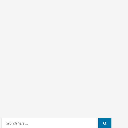
Search
Search