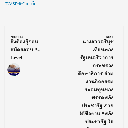
“TCASFolio” เท่านั้น
Post
navigation
PREVIOUS
NEXT
Previous
Next
สิ่งต้องรู้ก่อน
นางสาวตรีนุช
Post:
Post:
สมัครสอบ A-
เทียนทอง
Level
รัฐมนตรีว่าการ
กระทรวง
ศึกษาธิการ ร่วม
งานกิจกรรม
ระดมทุนของ
พรรคพลัง
ประชารัฐ ภาย
ใต้ชื่องาน “พลัง
ประชารัฐ ใจ