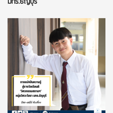
มทร.ธัญบุรี