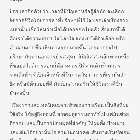
ปัตร เล่าอีกด้วยว่า เวลาที่มีปัญหาหรือรู้สึกท้อ จะเลือก
จัดการชีวิตโดยการหาที่ปรึกษาที่ไว้ใจ บอกเล่าเรื่องราว
เหล่านั้น เชื่อไหมว่าเมื่อได้บอกออกไปแล้ว สิ่งแรกที่ได้
คือเราได้ความสบายใจ โล่งใจ สองเราได้ตัวเลือก หรือ
คำตอบมากขึ้น เห็นทางออกมากขึ้น โดยมากจะไป
ปรึกษากับท่านอาจารย์ ผศ.สุคม ลิปิเลิศ ส่วนอีกท่านหนึ่ง
ที่ชอบสไตล์การสอนก็คือ รศ.ดร.ปิติศานต์ กร้ำมาตร
รวมถึงพี่ ๆ ที่เป็นเจ้าหน้าที่ในภาควิชา “การที่เรามีหลัก
ยึด หรือมีต้นแบบที่ดี มันเป็นส่วนเสริมให้ชีวิตเราดีขึ้น
มั่นคงขึ้น”
“เรื่องราวและเทคนิคเฉพาะตัวของการเรียน เป็นสิ่งที่ผม
ใช้จริง ใช้อยู่ถึงตอนนี้ อาจจะดูธรรมดาทั่วไป แต่มันช่วย
ตีกรอบ และเป็นการปักหมุดที่สำคัญ ให้ผมตั้งเป้าหมาย
และเดินได้อย่างมั่นใจ ส่วนในอนาคต เส้นทางเริ่มชัดเจน