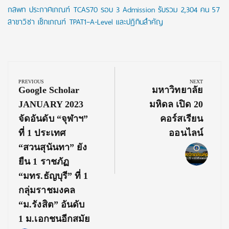
กสพท ประกาศเกณฑ์ TCAS70 รอบ 3 Admission รับรวม 2,304 คน 57
สาขาวิชา เช็กเกณฑ์ TPAT1–A-Level และปฏิทินสำคัญ
Post
navigation
PREVIOUS
NEXT
Previous
Next
Google Scholar
มหาวิทยาลัย
Post:
Post:
JANUARY 2023
มหิดล เปิด 20
จัดอันดับ “จุฬาฯ”
คอร์สเรียน
ที่ 1 ประเทศ
ออนไลน์
“สวนสุนันทา” ยัง
ยืน 1 ราชภัฏ
“มทร.ธัญบุรี” ที่ 1
กลุ่มราชมงคล
“ม.รังสิต” อันดับ
1 ม.เอกชนอีกสมัย