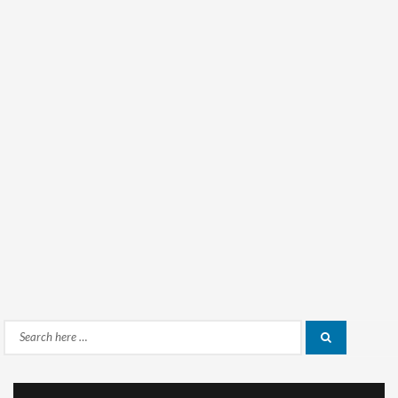
Search
Search
for: