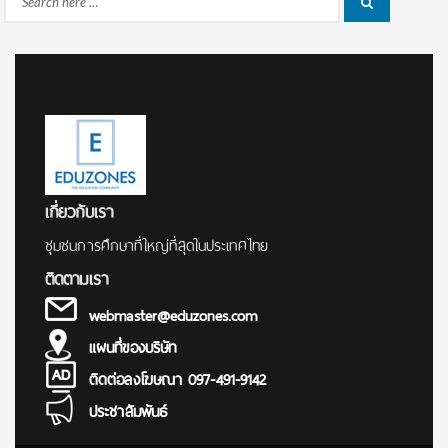
Search
Search
for:
เกี่ยวกับเรา
ชุมชนการศึกษาที่ใหญ่ที่สุดในประเทศไทย
ติดตามเรา
webmaster@eduzones.com
แผนที่ของบริษัท
ติดต่อลงโฆษณา 097-491-9142
ประชาสัมพันธ์