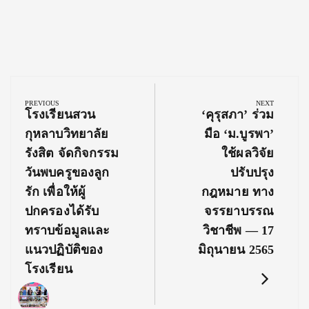
Post
navigation
PREVIOUS
NEXT
Previous
Next
โรงเรียนสวน
‘คุรุสภา’ ร่วม
Post:
Post:
กุหลาบวิทยาลัย
มือ ‘ม.บูรพา’
รังสิต จัดกิจกรรม
ใช้ผลวิจัย
วันพบครูของลูก
ปรับปรุง
รัก เพื่อให้ผู้
กฎหมาย ทาง
ปกครองได้รับ
จรรยาบรรณ
ทราบข้อมูลและ
วิชาชีพ — 17
แนวปฏิบัติของ
มิถุนายน 2565
โรงเรียน