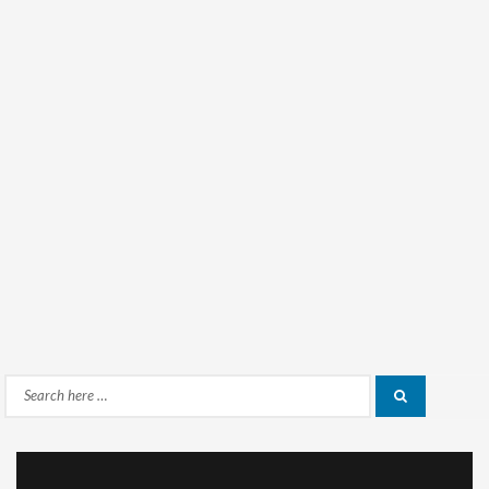
Search
Search
for: