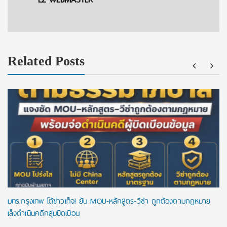
Related Posts
มทร.กรุงเทพ โต้ข่าวเท็จ! ยัน MOU-หลักสูตร-วีซ่า ถูกต้องตามกฎหมาย
เล็งดำเนินคดีกลุ่มบิดเบือน