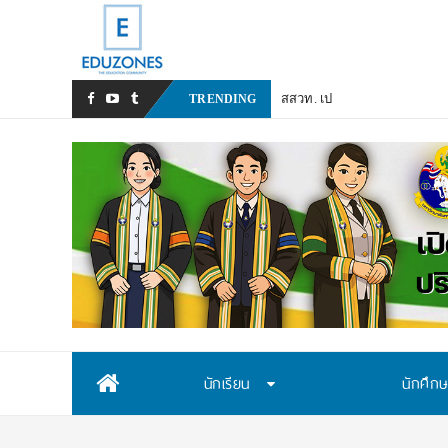
สสวท. เปิดรับสมัครสอบคัดเลื
TRENDING
Skip
นักเรียน
นักศึก
to
content