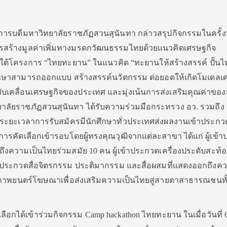
การบดีมหาวิทยาลัยราชภัฏสวนสุนันทา กล่าวสรุปกิจกรรมในครั้งนี
ร้างมูลค่าเพิ่มทางมรดกวัฒนธรรมไทยด้วยแนวคิดเศรษฐกิจ
ยใต้โครงการ “ไทยทะยาน” ในแนวคิด “ทะยานให้สร้างสรรค์ ปั้นไ
ักศึกษาสามารถออกแบบ สร้างสรรค์นวัตกรรม ต่อยอดให้เกิดโมเดลเ
ขับเคลื่อนเศรษฐกิจของประเทศ และมุ่งเน้นการส่งเสริมคุณค่าขอ
าลัยราชภัฏสวนสุนันทา ได้รับความร่วมมือกระทรวง อว. รวมถึง 
ะยะเวลาการรับสมัครมีนักศึกษาทั่วประเทศส่งผลงานเข้าประกว
ารคัดเลือกเข้ารอบโดยผู้ทรงคุณวุฒิจากแต่ละสาขา ได้แก่ ผู้เข้
ถึงความเป็นไทยร่วมสมัย 10 คน ผู้เข้าประกวดเครื่องประดับสะท้อ
ข้าประกวดสื่อจิตรกรรม ประติมากรรม และสื่อผสมที่แสดงออกถึงค
ดภาพยนตร์โฆษณาเพื่อส่งเสริมความเป็นไทยสู่สายตาสาธารณชนทั้
ลือกได้เข้าร่วมกิจกรรม Camp hackathon ไทยทะยาน ในเมื่อวันที่ 6