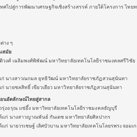
ทศไปสู่การพัฒนาเศรษฐกิจเชิงสร้างสรรค์ ภายใต้โครงการ ไทย
ต่าง ๆ
วมสมัย
ติวงศ์ เฉลิมพงศ์พิพัฒน์ มหาวิทยาลัยเทคโนโลยีราชมงคลศรีวิชัย
้แก่ นางสาวณกมล ยุทธิวัฒน์ มหาวิทยาลัยราชภัฏสวนสุนันทา
แก่ นายชลสิทธิ์ เขียวเฮียว มหาวิทยาลัยราชภัฏสวนสุนันทา
อนอัตลักษณ์ไทยสู่สากล
วรุ่งอรุณ แซ่อึ้ง มหาวิทยาลัยเทคโนโลยีราชมงคลธัญบุรี
ได้แก่ นางสาวญาณพันธ์ กันเดช มหาวิทยาลัยศิลปากร
ได้แก่ นายวรเชษฐ์ เลิศบัวบาน มหาวิทยาลัยเทคโนโลยรพระจอมเก