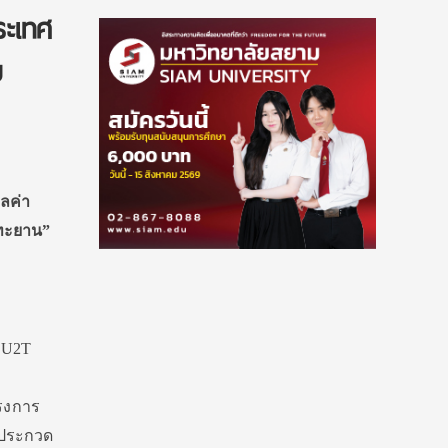
ระเทศ
ม
ลค่า
ยทะยาน”
 U2T
ครงการ
รประกวด