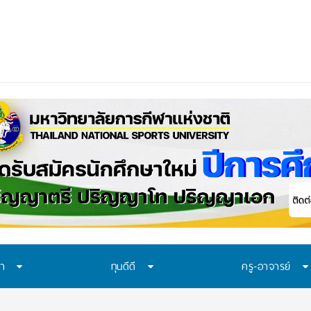
อก “ทุน พสวท.” และ “โครงการห้องเรียน พสวท.” ปี
ษา
ทุนดีดี
ครู-อาจารย์