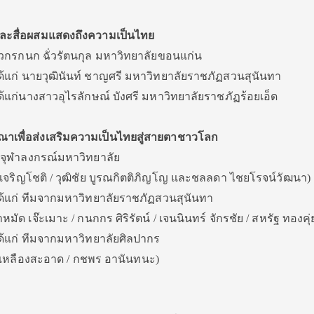
ละสื่อผสมแสดงถึงความเป็นไทย
าวกรกนก ฉั่วรัตนกุล มหาวิทยาลัยขอนแก่น
ได้แก่ นายวุฒินันท์ ชาญศรี มหาวิทยาลัยราชภัฏสวนสุนันทา
ด้แก่นางสาวอุไรลักษณ์ บังศรี มหาวิทยาลัยราชภัฏร้อยเอ็ด
าเพื่อส่งเสริมความเป็นไทยสู่สายตาชาวโลก
ากจุฬาลงกรณ์มหาวิทยาลัย
ัย เจริญโชติ / วุฒิชัย บูรณกิตติภิญโญ และชลลดา ไชยโรจน์วัฒนา)
ได้แก่ ทีมจากมหาวิทยาลัยราชภัฏสวนสุนันทา
หมัด เจ๊ะเมาะ / กนกกร ศิริรัตน์ / เจนนินทร์ จักรชัย / สหรัฐ ทองคุ่
ได้แก่ ทีมจากมหาวิทยาลัยศิลปากร
 เหลืองสะอาด / กชพร อานันทนะ)