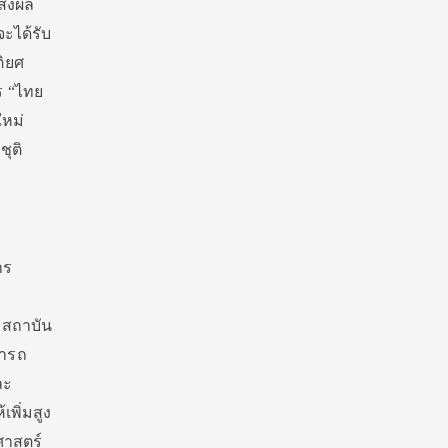
ส่งผล
ะได้รับ
ติยศ
ร “ไทย
ใหม่
ุติ
าร
งสถาบัน
มารถ
ละ
เพิ่มสูง
ศาสตร์