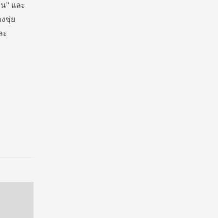
าน” และ
งชุ่ย
ละ