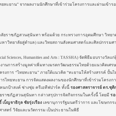
ทยทะยาน” จากผลงานนักศึกษาที่เข้าร่วมโครงการและผ่านเข้ารอบ
ยาลัยราชภัฏสวนสุนันทา พร้อมด้วย กระทรวงการอุดมศึกษา วิทยา
 (มหาวิทยาลัยสู่ตำบล) และวิทยสถานสังคมศาสตร์และศิลปกรรมศา
ial Sciences, Humanities and Arts : TASSHA) จัดพิธีมอบรางวัลแก่
านการสร้างมูลค่าเพิ่มทางมรดกวัฒนธรรมไทยด้วยแนวคิดเศรษ
โครงการ “ไทยทะยาน” ภายใต้แนวคิด “ทะยานให้สร้างสรรค์ ปั้นไ
ศการไทยทะยาน การจัดแสดงผลงานของนักศึกษาที่เข้าร่วมโครงก
ป้าสงค์ ช่างชุ่ย ครีเอทีฟปาร์ค ทั้งนี้
รองศาสตราจารย์ ดร.ชุติ
ยราชภัฏสวนสุนันทา กล่าวสรุปการจัดกิจกรรมในครั้งนี้ โดยมี
รอ
บ็ญจาธิกุล ชัยรุ่งเรือง
เลขานุการรัฐมนตรีว่าการ และโฆษกกร
าสตร์ วิจัยและนวัตกรรม เป็นประธานในพิธี