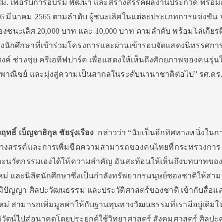
 ชม. เพื่อรับการอบรม พัฒนา และสร้างสรรค์ผลงานประกวด พร้อม
 26 มีนาคม 2565 ตามลำดับ ผู้ชนะเลิศในแต่ละประเภทการแข่งขัน จ
รองชนะเลิศ 20,000 บาท และ 10,000 บาท ตามลำดับ พร้อมโล่เกียร
นักศึกษาที่เข้าร่วมโครงการและผ่านเข้ารอบจัดแสดงนิทรรศกา
 ช่างชุ่ย ครีเอทีฟปาร์ค เพื่อแสดงให้เห็นถึงศักยภาพของคนรุ่น
งพาณิชย์ และมุ่งสู่ความเป็นสากลในระดับนานาชาติต่อไป” รศ.ดร.ช
ฤทธิ์
เบ็ญจาธิกุล ชัยรุ่งเรือง
กล่าวว่า “นับเป็นอีกทิศทางหนึ่งในก
้างสรรค์และการเพิ่มขีดความสามารถของคนไทยที่กระทรวงการ
ยและนวัตกรรมเองได้ให้ความสำคัญ อันสะท้อนให้เห็นถึงบทบาทขอ
ม่ และนิสิตนักศึกษาซึ่งเป็นกำลังทรัพยากรมนุษย์ชองชาติให้สา
บภูมิปัญญา ศิลปะวัฒนธรรม และประวัติศาสตร์ของชาติ เข้ากับสื่อแ
ม่ สามารถเพิ่มมูลค่าให้กับฐานทุนทางวัฒนธรรมที่เรามีอยู่เดิมให้
วัตน์ไปสู่อนาคตโดยประยุกต์ใช้วิทยาศาสตร์ สังคมศาสตร์ ศิลปะ