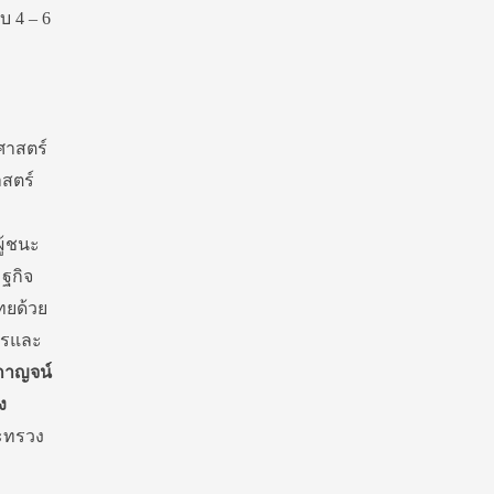
 4 – 6
ศาสตร์
สตร์
ผู้ชนะ
ฐกิจ
ทยด้วย
ารและ
กาญจน์
ง
ะทรวง