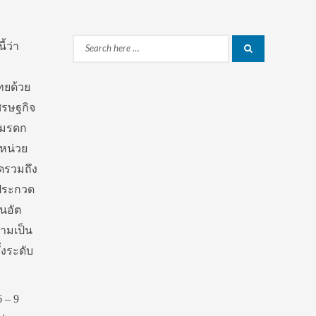
้ว่า
Search
Search
for:
ทยด้วย
ศรษฐกิจ
งมรดก
หน่วย
ดรวมถึง
าประกวด
นอัต
วามเป็น
งระดับ
 – 9