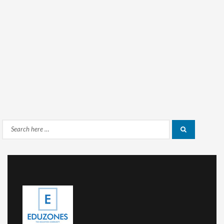
Search
Search
for: