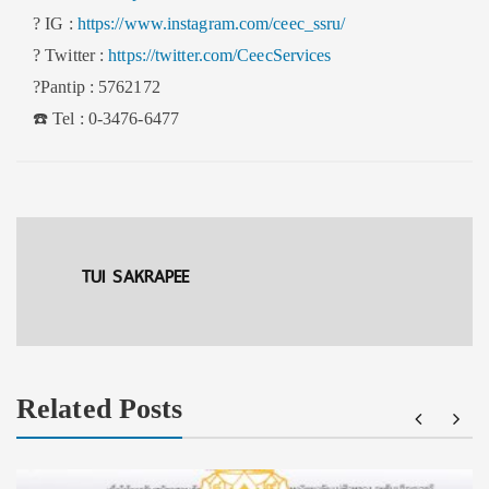
?
IG :
https://www.instagram.com/ceec_ssru/
?
Twitter :
https://twitter.com/CeecServices
?
Pantip : 5762172
☎️
Tel : 0-3476-6477
TUI SAKRAPEE
Related Posts