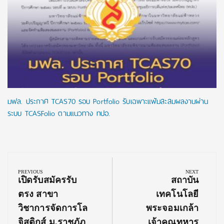
มฟล. ประกาศ TCAS70 รอบ Portfolio รับเฉพาะแฟ้มสะสมผลงานผ่าน
ระบบ TCASFolio ตามแนวทาง ทปอ.
Post
navigation
PREVIOUS
NEXT
Previous
Next
เปิดรับสมัครรับ
สถาบัน
Post:
Post:
ตรง สาขา
เทคโนโลยี
วิชาการจัดการโล
พระจอมเกล้า
จิสติกส์ ม.ราชภัฏ
เจ้าคุณทหาร