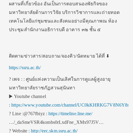
ผสานที่เกี่ยวข้อง อันเป็นการตอบสนองพัธกิจของ
มหาวิทยาลัยด้านการวิจัย บริการวิชาการและถ่ายทอด
เทคโนโลยีแก่ชุมชนและสังคมอย่างมีคุณภาพ
ณ ห้อง
ประชุมสำนักงานอธิการบดี อาคาร ๓๒ ชั้น ๕
ติดตามข่าวสาร/สอบถาม/จองคิว/นัดหมาย ได้ที่
⬇️
https://ssru.ac.th/
?
เพจ : : ศูนย์แห่งความเป็นเลิศในการดูแลผู้สูงอายุ
มหาวิทยาลัยราชภัฏสวนสุนันทา
▶️
Youtube channel
:
https://www.youtube.com/channel/UC0kKHRKG7V8N6Y8sN
?
Line :@767fbiyz :
https://timeline.line.me/
…/_daSmeVSR4kombs0rLxdFne_XMx97J5V…
?
Website :
http://eec.skm.ssru.ac.th/