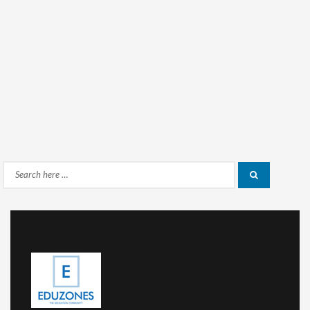
Search
Search
for: