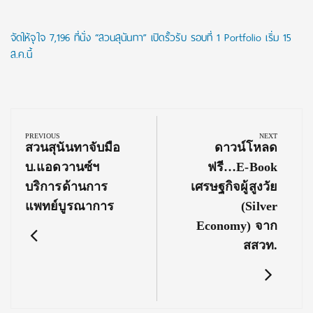
จัดให้จุใจ 7,196 ที่นั่ง “สวนสุนันทา” เปิดรั้วรับ รอบที่ 1 Portfolio เริ่ม 15
ส.ค.นี้
Post
navigation
PREVIOUS
NEXT
Previous
Next
สวนสุนันทาจับมือ
ดาวน์โหลด
Post:
Post:
บ.แอดวานซ์ฯ
ฟรี…e-Book
บริการด้านการ
เศรษฐกิจผู้สูงวัย
แพทย์บูรณาการ
(silver
Economy) จาก
สสวท.