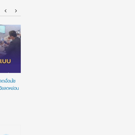
ทุนรัฐบาลอังกฤษ Chevening Scholarship
NMU Ope
2027/2028 เปิดรับสมัครแล้ว! เรียนต่อ ป.โท ฟรี
เต็มจำนวน พร้อมค่าครองชีพ ไม่มีข้อผูกพัน
ทางการเงิน
ดเงื่อนไข
ิจัยลดหย่อน