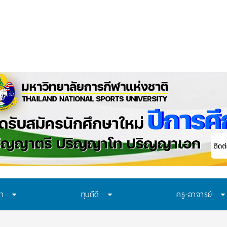
 MOU-หลักสูตร-วี
ษา
ทุนดีดี
ครู-อาจารย์