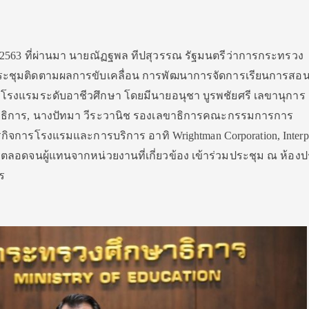
​ 2563 ที่ผ่านมา นาย​ณัฏ​ฐ​พล​ ทีป​สุวรรณ​ รัฐมนตรี​ว่าการ​กระทรวง​
ประชุมติดตามผลการขับเคลื่อน การพัฒนาการจัดการเรียนการสอ
รงแรมระดับอาชีวศึกษา โดยมีนายอนุชา บูรพ​ชัยศรี​ เลขา​นุการ
กษาธิการ, นางปัทมา วีระวานิช รองเลขาธิการคณะกรรมการ​การ
ุรกิจการโรงแรมและการบริการ อาทิ Wrightman Corporation, Interp
nal ตลอดจนผู้แทนจากหน่วยงานที่เกี่ยวข้อง เข้าร่วมประชุม ณ ห้อง
ร