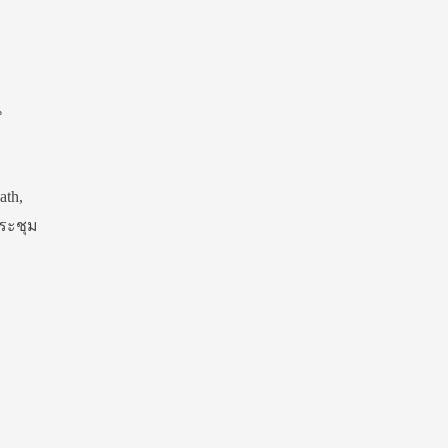
น
ath,
ประชุม