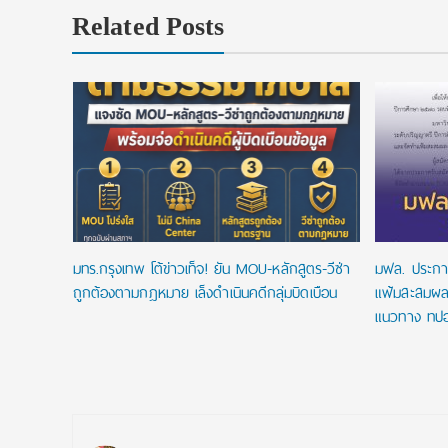
Related Posts
มทร.กรุงเทพ โต้ข่าวเท็จ! ยัน MOU-หลักสูตร-วีซ่า
มฟล. ประกา
ถูกต้องตามกฎหมาย เล็งดำเนินคดีกลุ่มบิดเบือน
แฟ้มสะสมผล
แนวทาง ทปอ
Post