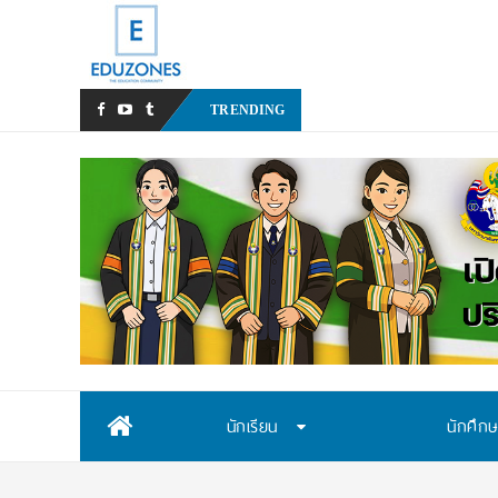
มทร.กรุงเทพ โต้ข่าวเท็จ! ยัน
TRENDING
Skip
นักเรียน
นักศึก
to
content