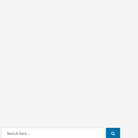
Search
Search