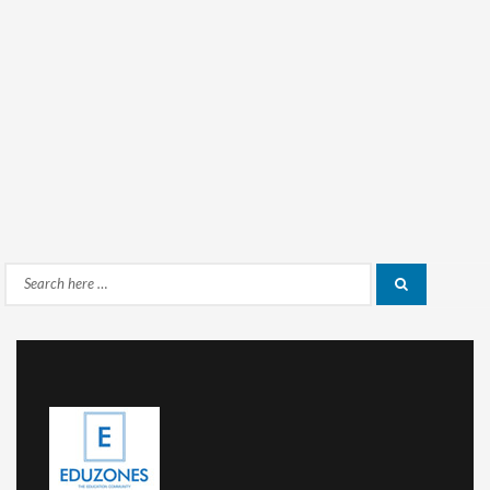
Search
Search
for: