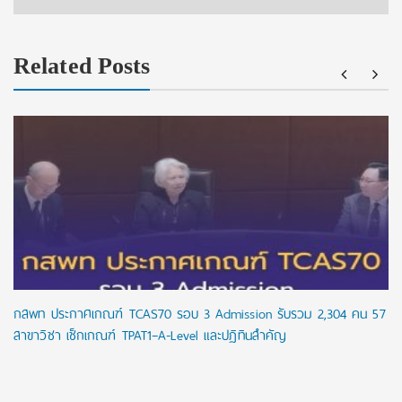
Related Posts
กสพท ประกาศเกณฑ์ TCAS70 รอบ 3 Admission รับรวม 2,304 คน 57
สาขาวิชา เช็กเกณฑ์ TPAT1–A-Level และปฏิทินสำคัญ