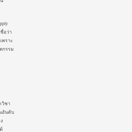
ี้
upply
ื่อว่า
 เพราะ
วัตกรรม
าวิชา
นอันดับ
อง
ด้