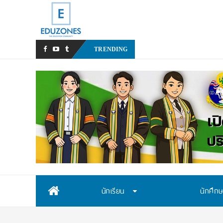
สสวท. เปิดรับสมัครสอบคัดเล
TRENDING
Skip
นักเรียน
นักศึก
to
content