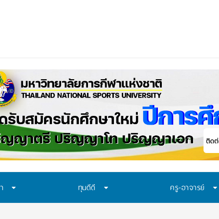
ือก “ทุน พสวท.” และ “โครงการห้อ
_
ษา
ทุนดีดี
ครู-อาจารย์