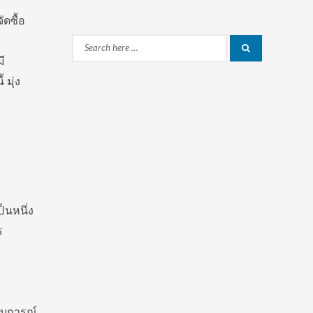
ดซื้อ
Search
Search
ี
for:
 มุ่ง
ป็นหนึ่ง
ร
สบการณ์