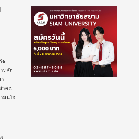
น
กิจ
นำหลัก
มา
กสำคัญ
น่าสนใจ