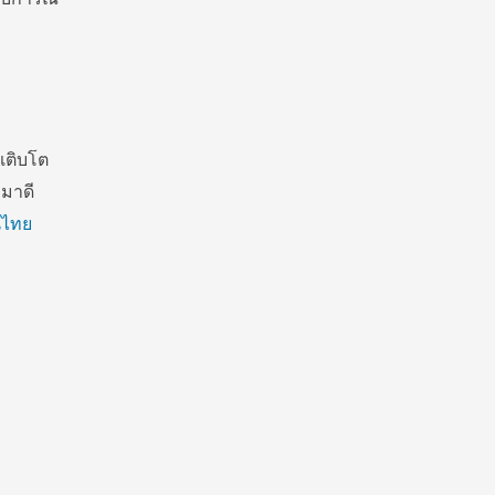
เติบโต
ะมาดี
นไทย