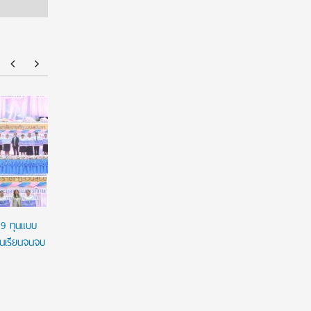
มฟล. ประกาศ TCAS70 รอบ Portfolio รับเฉพาะ
ยศชนัน เค
แฟ้มสะสมผลงานผ่านระบบ TCASFolio ตาม
ผูกมัด ใช้
แนวทาง ทปอ.
เวลาใช้ทุน
29 ทุนแบบ
ชนเรียนจนจบ