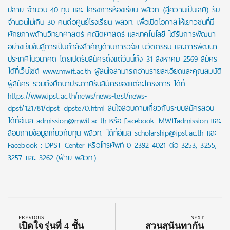
ปลาย จำนวน 40 ทุน และ โครงการห้องเรียน พสวท. (สู่ความเป็นเลิศ) รับ
จำนวนไม่เกิน 30 คนต่อศูนย์โรงเรียน พสวท. เพื่อเปิดโอกาสให้เยาวชนที่มี
ศักยภาพด้านวิทยาศาสตร์ คณิตศาสตร์ และเทคโนโลยี ได้รับการพัฒนา
อย่างเข้มข้นสู่การเป็นกำลังสำคัญด้านการวิจัย นวัตกรรม และการพัฒนา
ประเทศในอนาคต โดยเปิดรับสมัครตั้งแต่วันนี้ถึง 31 สิงหาคม 2569 สมัคร
ได้ที่เว็บไซต์ www.mwit.ac.th ผู้สนใจสามารถอ่านรายละเอียดและคุณสมบัติ
ผู้สมัคร รวมถึงศึกษาประกาศรับสมัครของแต่ละโครงการ ได้ที่
https://www.ipst.ac.th/news/news-test/news-
dpst/121781/dpst_dpste70.html สนใจสอบถามเกี่ยวกับระบบสมัครสอบ
ได้ที่อีเมล admission@mwit.ac.th หรือ Facebook: MWITadmission และ
สอบถามข้อมูลเกี่ยวกับทุน พสวท. ได้ที่อีเมล scholarship@ipst.ac.th และ
Facebook : DPST Center หรือโทรศัพท์ 0 2392 4021 ต่อ 3253, 3255,
3257 และ 3262 (ฝ่าย พสวท.)
Post
navigation
PREVIOUS
NEXT
Previous
Next
เปิดใจรุ่นพี่ 4 ชั้น
สวนสุนันทากัน