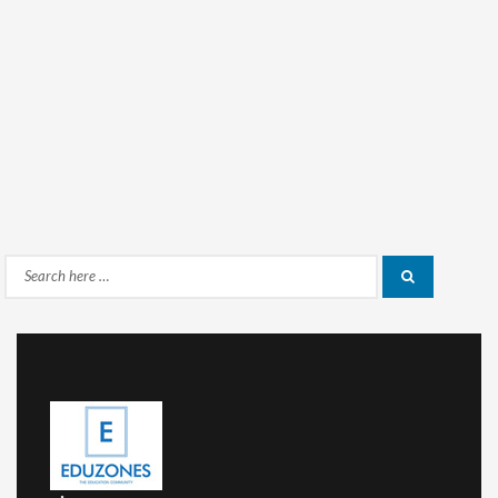
Search
Search
for: