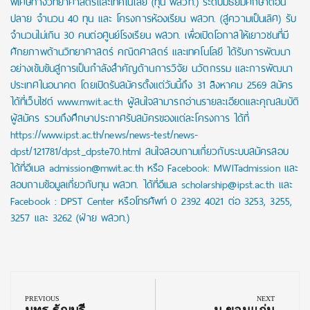
พิเศษทางวิทยาศาสตร์และเทคโนโลยี (ทุน พสวท.) ระดับมัธยมศึกษาตอน
ปลาย จำนวน 40 ทุน และ โครงการห้องเรียน พสวท. (สู่ความเป็นเลิศ) รับ
จำนวนไม่เกิน 30 คนต่อศูนย์โรงเรียน พสวท. เพื่อเปิดโอกาสให้เยาวชนที่มี
ศักยภาพด้านวิทยาศาสตร์ คณิตศาสตร์ และเทคโนโลยี ได้รับการพัฒนา
อย่างเข้มข้นสู่การเป็นกำลังสำคัญด้านการวิจัย นวัตกรรม และการพัฒนา
ประเทศในอนาคต โดยเปิดรับสมัครตั้งแต่วันนี้ถึง 31 สิงหาคม 2569 สมัคร
ได้ที่เว็บไซต์ www.mwit.ac.th ผู้สนใจสามารถอ่านรายละเอียดและคุณสมบัติ
ผู้สมัคร รวมถึงศึกษาประกาศรับสมัครของแต่ละโครงการ ได้ที่
https://www.ipst.ac.th/news/news-test/news-
dpst/121781/dpst_dpste70.html สนใจสอบถามเกี่ยวกับระบบสมัครสอบ
ได้ที่อีเมล admission@mwit.ac.th หรือ Facebook: MWITadmission และ
สอบถามข้อมูลเกี่ยวกับทุน พสวท. ได้ที่อีเมล scholarship@ipst.ac.th และ
Facebook : DPST Center หรือโทรศัพท์ 0 2392 4021 ต่อ 3253, 3255,
3257 และ 3262 (ฝ่าย พสวท.)
Post
navigation
PREVIOUS
NEXT
Previous
Next