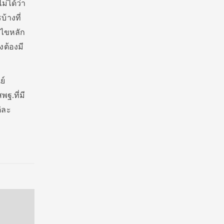
่ได้ว่า
้างที่
้ไขหลัก
ต้องมี
ย์
ฐ.ที่มี
่ละ