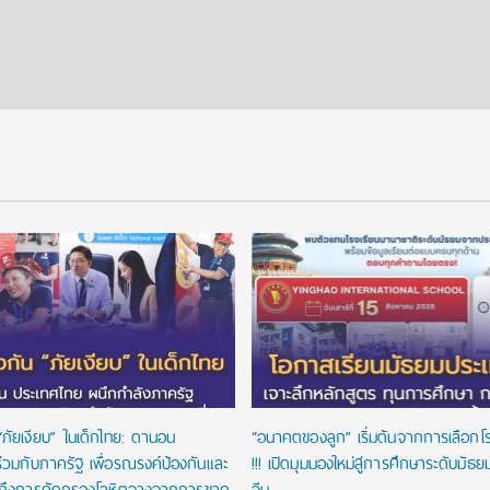
“ภัยเงียบ” ในเด็กไทย: ดานอน
“อนาคตของลูก” เริ่มต้นจากการเลือกโรงเ
่วมกับภาครัฐ เพื่อรณรงค์ป้องกันและ
!!! เปิดมุมมองใหม่สู่การศึกษาระดับมัธ
าถึงการคัดกรองโลหิตจางจากการขาด
จีน