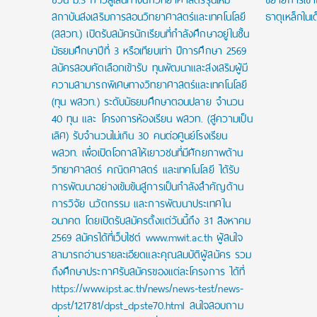
สถาบันส่งเสริมการสอนวิทยาศาสตร์และเทคโนโลยี
ธาตุเหล็กในเ
(สสวท.) เปิดรับสมัครนักเรียนที่กำลังศึกษาอยู่ในชั้น
มัธยมศึกษาปีที่ 3 หรือเทียบเท่า ปีการศึกษา 2569
สมัครสอบคัดเลือกเข้ารับ ทุนพัฒนาและส่งเสริมผู้มี
ความสามารถพิเศษทางวิทยาศาสตร์และเทคโนโลยี
(ทุน พสวท.) ระดับมัธยมศึกษาตอนปลาย จำนวน
40 ทุน และ โครงการห้องเรียน พสวท. (สู่ความเป็น
เลิศ) รับจำนวนไม่เกิน 30 คนต่อศูนย์โรงเรียน
พสวท. เพื่อเปิดโอกาสให้เยาวชนที่มีศักยภาพด้าน
วิทยาศาสตร์ คณิตศาสตร์ และเทคโนโลยี ได้รับ
การพัฒนาอย่างเข้มข้นสู่การเป็นกำลังสำคัญด้าน
การวิจัย นวัตกรรม และการพัฒนาประเทศใน
อนาคต โดยเปิดรับสมัครตั้งแต่วันนี้ถึง 31 สิงหาคม
2569 สมัครได้ที่เว็บไซต์ www.mwit.ac.th ผู้สนใจ
สามารถอ่านรายละเอียดและคุณสมบัติผู้สมัคร รวม
ถึงศึกษาประกาศรับสมัครของแต่ละโครงการ ได้ที่
https://www.ipst.ac.th/news/news-test/news-
dpst/121781/dpst_dpste70.html สนใจสอบถาม