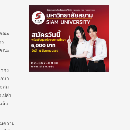
ุมคณะ
าร
นคณะ
ลากร
ศึกษา
มาะสม
อเปล่า
แล้ว
รวมความ