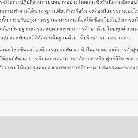
ร็จในการปฏิบัติงานตามบทบาทอย่างโดดเด่น ซึ่งวันนี้เราก็ยังตอบไม
หน่งทำงานได้มาตรฐานเดียวกันหรือไม่ จะต้องมีสมรรถนะอะไรบ
ดังนั้นการปรับปรุงมาตรฐานสมรรถนะนี้จะให้เชื่อมโยงไปถึงการแก
ะเลื่อนวิทยฐานะครูและบุคลากรทางการศึกษาด้วย โดยทุกตำแหน่ง
ษ และทักษะดิจิทัลเป็นพื้นฐานด้วย” ที่ปรึกษา รมว.ศธ. กล่าว
รถนะวิชาชีพคงต้องมีการอบรมพัฒนา ซึ่งในอนาคตจะมีการตั้งศูน
ศูนย์พัฒนาการเรียนการสอนภาษาอังกฤษ หรือ ศูนย์อีริค ของ สพ
คลื่อนจัดอบรมให้แก่ครูและบุคลากรทางการศึกษาตามสมรรถนะของแต