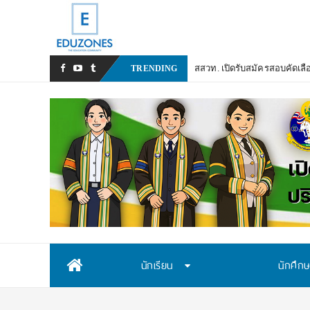
สสวท. เปิดรับสมัครสอบคัดเลื
TRENDING
Skip
นักเรียน
นักศึก
to
content