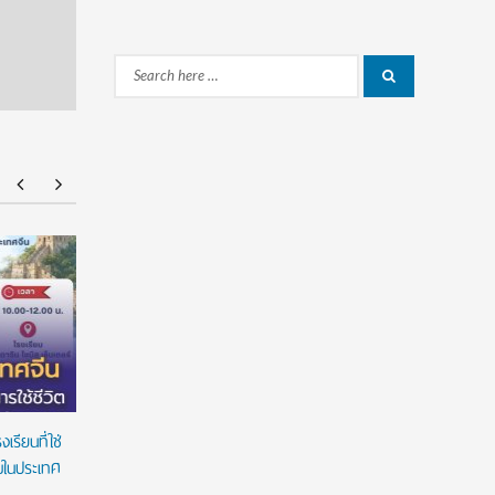
Search
Search
for:
American Standard ฉลองความสำเร็จนักศึกษา
มหาวิทยาล
ไทยด้านการออกแบบบนเวที ‘American Standard
ต่อเนื่อง
Design Award 2026’ ชูนวัตกรรมห้องน้ำตอบ
สร้างโอกา
โจทย์คนทุกวัย ภายใต้แนวคิด ‘Inspiring Everyday
Living’
รียนที่ใช่
ยมในประเทศ