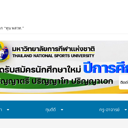
อก “ทุน พสวท.” และ “โครงการห้องเรียน พสวท.” ปีการศึกษา 2569 ชวน ม.3 ก้าวสู่
ษา
ทุนดีดี
ครู-อาจารย์