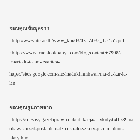
ขอบคุณข้อมูลจาก
: http://www.rtc.ac.th/www_km/03/0317/032_1-2555.pdf
: https://www.trueplookpanya.com/blog/content/67998/-
teaartedu-teaart-teaarttea-
https://sites.google.com/site/madukhnmhwan/ma-du-kar-la-
len
ขอบคุณรูปภาพจาก
: https://serwisy.gazetaprawna.pl/edukacja/artykuly/641789,najw
obawa-przed-poslaniem-dziecka-do-szkoly-przepelnione-
klasy.html