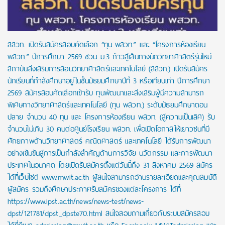
สสวท. เปิดรับสมัครสอบคัดเลือก “ทุน พสวท.” และ “โครงการห้องเรียน
พสวท.” ปีการศึกษา 2569 ชวน ม.3 ก้าวสู่เส้นทางนักวิทยาศาสตร์รุ่นใหม่
สถาบันส่งเสริมการสอนวิทยาศาสตร์และเทคโนโลยี (สสวท.) เปิดรับสมัคร
นักเรียนที่กำลังศึกษาอยู่ในชั้นมัธยมศึกษาปีที่ 3 หรือเทียบเท่า ปีการศึกษา
2569 สมัครสอบคัดเลือกเข้ารับ ทุนพัฒนาและส่งเสริมผู้มีความสามารถ
พิเศษทางวิทยาศาสตร์และเทคโนโลยี (ทุน พสวท.) ระดับมัธยมศึกษาตอน
ปลาย จำนวน 40 ทุน และ โครงการห้องเรียน พสวท. (สู่ความเป็นเลิศ) รับ
จำนวนไม่เกิน 30 คนต่อศูนย์โรงเรียน พสวท. เพื่อเปิดโอกาสให้เยาวชนที่มี
ศักยภาพด้านวิทยาศาสตร์ คณิตศาสตร์ และเทคโนโลยี ได้รับการพัฒนา
อย่างเข้มข้นสู่การเป็นกำลังสำคัญด้านการวิจัย นวัตกรรม และการพัฒนา
ประเทศในอนาคต โดยเปิดรับสมัครตั้งแต่วันนี้ถึง 31 สิงหาคม 2569 สมัคร
ได้ที่เว็บไซต์ www.mwit.ac.th ผู้สนใจสามารถอ่านรายละเอียดและคุณสมบัติ
ผู้สมัคร รวมถึงศึกษาประกาศรับสมัครของแต่ละโครงการ ได้ที่
https://www.ipst.ac.th/news/news-test/news-
dpst/121781/dpst_dpste70.html สนใจสอบถามเกี่ยวกับระบบสมัครสอบ