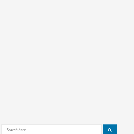
Search
Search