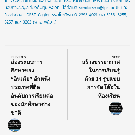
ได้ที่อีเมล admission@mwit.ac.th หรือ Facebook: MWITadmission และ
สอบถามข้อมูลเกี่ยวกับทุน พสวท. ได้ที่อีเมล scholarship@ipst.ac.th และ
Facebook : DPST Center หรือโทรศัพท์ 0 2392 4021 ต่อ 3253, 3255,
3257 และ 3262 (ฝ่าย พสวท.)
Post
navigation
PREVIOUS
NEXT
Previous
Next
ส่องระบบการ
สร้างบรรยากาศ
Post:
Post:
ศึกษาของ
ในการเรียนรู้
“อินเดีย” อีกหนึ่ง
ด้วย 14 รูปแบบ
ประเทศที่ติด
การจัดโต๊ะใน
อันดับการเรียนต่อ
ห้องเรียน
ของนักศึกษาต่าง
ชาติ