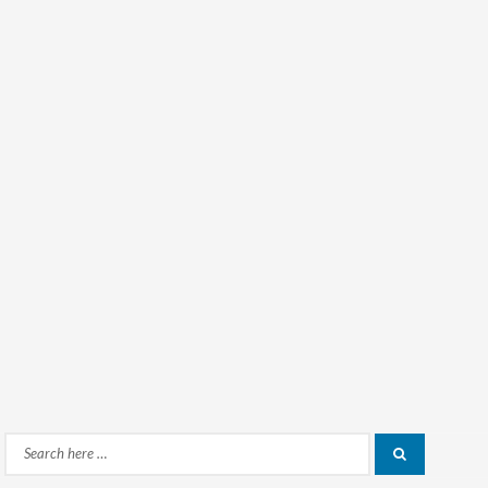
Search
Search
for: