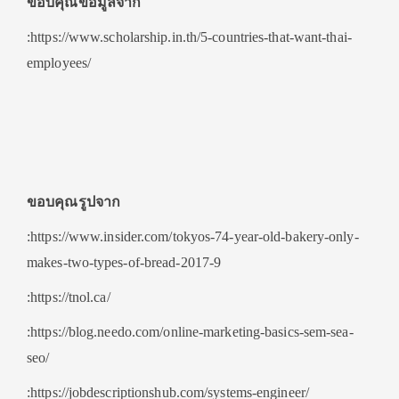
ขอบคุณข้อมูลจาก
:https://www.scholarship.in.th/5-countries-that-want-thai-
employees/
ขอบคุณรูปจาก
:https://www.insider.com/tokyos-74-year-old-bakery-only-
makes-two-types-of-bread-2017-9
:https://tnol.ca/
:https://blog.needo.com/online-marketing-basics-sem-sea-
seo/
:https://jobdescriptionshub.com/systems-engineer/