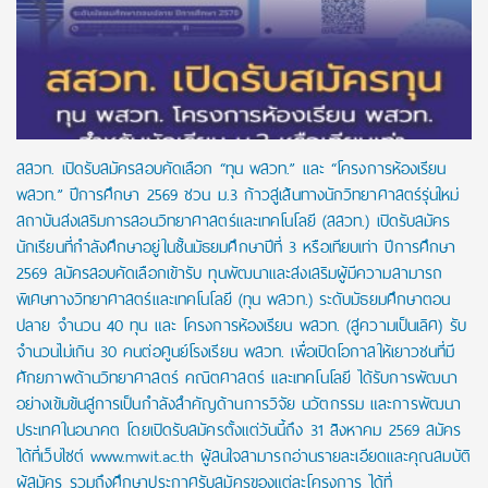
สสวท. เปิดรับสมัครสอบคัดเลือก “ทุน พสวท.” และ “โครงการห้องเรียน
พสวท.” ปีการศึกษา 2569 ชวน ม.3 ก้าวสู่เส้นทางนักวิทยาศาสตร์รุ่นใหม่
สถาบันส่งเสริมการสอนวิทยาศาสตร์และเทคโนโลยี (สสวท.) เปิดรับสมัคร
นักเรียนที่กำลังศึกษาอยู่ในชั้นมัธยมศึกษาปีที่ 3 หรือเทียบเท่า ปีการศึกษา
2569 สมัครสอบคัดเลือกเข้ารับ ทุนพัฒนาและส่งเสริมผู้มีความสามารถ
พิเศษทางวิทยาศาสตร์และเทคโนโลยี (ทุน พสวท.) ระดับมัธยมศึกษาตอน
ปลาย จำนวน 40 ทุน และ โครงการห้องเรียน พสวท. (สู่ความเป็นเลิศ) รับ
จำนวนไม่เกิน 30 คนต่อศูนย์โรงเรียน พสวท. เพื่อเปิดโอกาสให้เยาวชนที่มี
ศักยภาพด้านวิทยาศาสตร์ คณิตศาสตร์ และเทคโนโลยี ได้รับการพัฒนา
อย่างเข้มข้นสู่การเป็นกำลังสำคัญด้านการวิจัย นวัตกรรม และการพัฒนา
ประเทศในอนาคต โดยเปิดรับสมัครตั้งแต่วันนี้ถึง 31 สิงหาคม 2569 สมัคร
ได้ที่เว็บไซต์ www.mwit.ac.th ผู้สนใจสามารถอ่านรายละเอียดและคุณสมบัติ
ผู้สมัคร รวมถึงศึกษาประกาศรับสมัครของแต่ละโครงการ ได้ที่