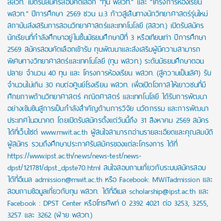
สสวท. เปิดรับสมัครสอบคัดเลือก “ทุน พสวท.” และ “โครงการห้องเรียน
พสวท.” ปีการศึกษา 2569 ชวน ม.3 ก้าวสู่เส้นทางนักวิทยาศาสตร์รุ่นใหม่
สถาบันส่งเสริมการสอนวิทยาศาสตร์และเทคโนโลยี (สสวท.) เปิดรับสมัคร
นักเรียนที่กำลังศึกษาอยู่ในชั้นมัธยมศึกษาปีที่ 3 หรือเทียบเท่า ปีการศึกษา
2569 สมัครสอบคัดเลือกเข้ารับ ทุนพัฒนาและส่งเสริมผู้มีความสามารถ
พิเศษทางวิทยาศาสตร์และเทคโนโลยี (ทุน พสวท.) ระดับมัธยมศึกษาตอน
ปลาย จำนวน 40 ทุน และ โครงการห้องเรียน พสวท. (สู่ความเป็นเลิศ) รับ
จำนวนไม่เกิน 30 คนต่อศูนย์โรงเรียน พสวท. เพื่อเปิดโอกาสให้เยาวชนที่มี
ศักยภาพด้านวิทยาศาสตร์ คณิตศาสตร์ และเทคโนโลยี ได้รับการพัฒนา
อย่างเข้มข้นสู่การเป็นกำลังสำคัญด้านการวิจัย นวัตกรรม และการพัฒนา
ประเทศในอนาคต โดยเปิดรับสมัครตั้งแต่วันนี้ถึง 31 สิงหาคม 2569 สมัคร
ได้ที่เว็บไซต์ www.mwit.ac.th ผู้สนใจสามารถอ่านรายละเอียดและคุณสมบัติ
ผู้สมัคร รวมถึงศึกษาประกาศรับสมัครของแต่ละโครงการ ได้ที่
https://www.ipst.ac.th/news/news-test/news-
dpst/121781/dpst_dpste70.html สนใจสอบถามเกี่ยวกับระบบสมัครสอบ
ได้ที่อีเมล admission@mwit.ac.th หรือ Facebook: MWITadmission และ
สอบถามข้อมูลเกี่ยวกับทุน พสวท. ได้ที่อีเมล scholarship@ipst.ac.th และ
Facebook : DPST Center หรือโทรศัพท์ 0 2392 4021 ต่อ 3253, 3255,
3257 และ 3262 (ฝ่าย พสวท.)