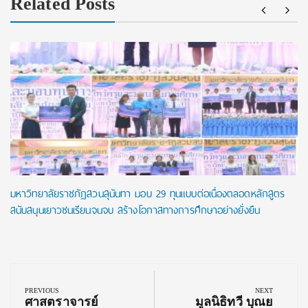
Related Posts
มหาวิทยาลัยราชภัฏสวนสุนันทา มอบ 29 ทุนแบบต่อเนื่องตลอดหลักสูตร
สนับสนุนเยาวชนเรียนจนจบ สร้างโอกาสทางการศึกษาอย่างยั่งยืน
Post
navigation
PREVIOUS
NEXT
Previous
Next
ศาสตราจารย์
มูลนิธิทวี บุณย