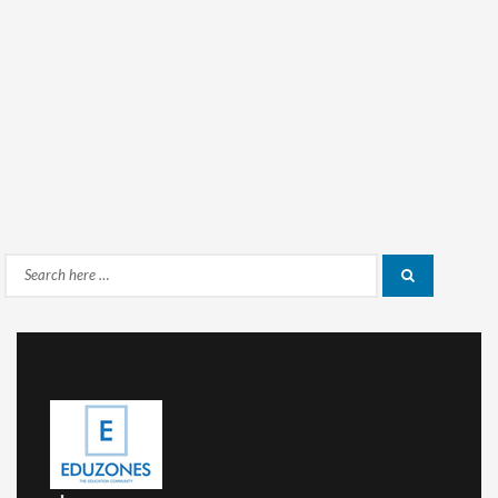
Search
Search
for: